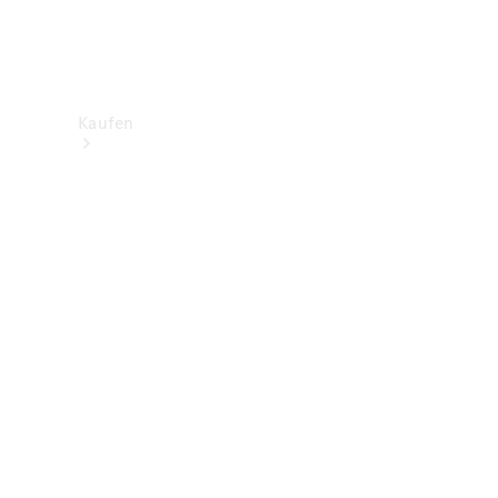
Kaufen
Neuwagenbestand
entdecken
Gebrauchtwagen
finden
Aktionen
Fleet &
Corporate