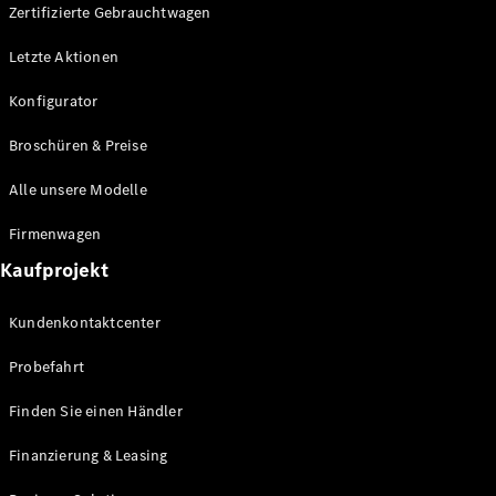
Plug-in-Hybrid Modelle
Zertifizierte Gebrauchtwagen
Letzte Aktionen
Limousine
Konfigurator
Broschüren & Preise
Alle unsere Modelle
Alle
Firmenwagen
Limousinen
Kaufprojekt
CLA
Elektrisch
CLA
Kundenkontaktcenter
C-Klasse
Limousine
Probefahrt
C-Klasse
Elektrisch
Limousine
Finden Sie einen Händler
EQE
Elektrisch
Limousine
Finanzierung & Leasing
EQS
Elektrisch
Limousine