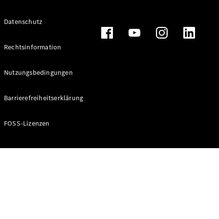
Alle T-
Datenschutz
Modelle
CLA
Shooting
Rechtsinformation
Elektrisch
Brake
CLA
Nutzungsbedingungen
Shooting
Brake
Barrierefreiheitserklärung
C-Klasse T-
Modell
C-Klasse T-
FOSS-Lizenzen
Modell All-
Terrain
E-Klasse T-
Modell
E-Klasse T-
Modell All-
Terrain
Konfigurator