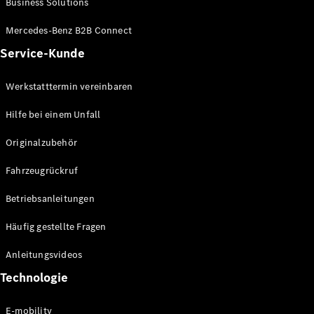
Business Solutions
E-Klasse
Limousine
Mercedes-Benz B2B Connect
S-Klasse
Service-Kunde
S-Klasse
Lang
Mercedes-
Werkstatttermin vereinbaren
Maybach S-
Klasse
Hilfe bei einem Unfall
Originalzubehör
Konfigurator
Mercedes-
Fahrzeugrückruf
Benz Store
SUV
Betriebsanleitungen
Häufig gestellte Fragen
Anleitungsvideos
Technologie
Alle SUVs
EQA
E-mobility
Elektrisch