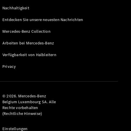
GLS
Neu
Nachhaltigkeit
Mercedes-
Maybach
Entdecken Sie unsere neuesten Nachrichten
GLS SUV
Mercedes-
Mercedes-Benz Collection
Maybach
Neu
GLS SUV
Arbeiten bei Mercedes-Benz
G-Klasse
Elektrisch
Geländewagen
Verfügbarkeit von Halbleitern
G-Klasse
Geländewagen
Privacy
Konfigurator
Mercedes-
Benz Store
© 2026. Mercedes-Benz
T-Modell
Belgium Luxembourg SA. Alle
Rechte vorbehalten
(Rechtliche Hinweise)
Einstellungen