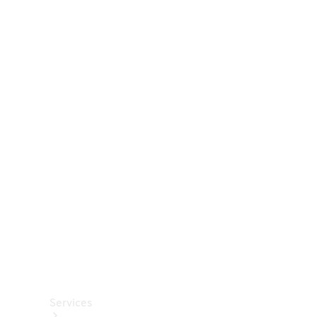
Räder &
Reifen
Zubehör
Mercedes-
Benz
Collection
Autopflege
Services