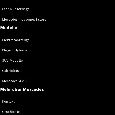
EQE
Elektrisch
Laden unterwegs
SUV
EQS
Elektrisch
Mercedes me connect store
SUV
Mercedes-
Modelle
Maybach
Elektrisch
EQS SUV
Elektrofahrzeuge
GLA
GLA
Neu
Plug-in Hybride
GLA
Neu
Elektrisch
GLB
Elektrisch
SUV Modelle
GLB
GLC
Elektrisch
Cabriolets
GLC
GLC Coupé
Mercedes-AMG GT
GLE
Mehr über Mercedes
GLE
Neu
GLE Coupé
GLE
Kontakt
Neu
Coupé
Geschichte
GLS