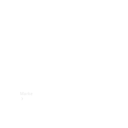
Mercedes-
Benz Apps
Betriebsanleitungen
Support &
Kontakt
Marke