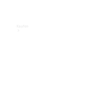
Kaufen
Neuwagenbestand
entdecken
Gebrauchtwagen
finden
Aktionen
Fleet &
Corporate