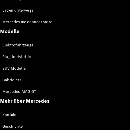
EQE
Elektrisch
Laden unterwegs
SUV
EQS
Elektrisch
Mercedes me connect store
SUV
Mercedes-
Modelle
Maybach
Elektrisch
EQS SUV
Elektrofahrzeuge
GLA
GLA
Neu
Plug-in Hybride
GLA
Neu
Elektrisch
GLB
Elektrisch
SUV Modelle
GLB
GLC
Elektrisch
Cabriolets
GLC
GLC Coupé
Mercedes-AMG GT
GLE
Mehr über Mercedes
GLE
Neu
GLE Coupé
GLE
Kontakt
Neu
Coupé
Geschichte
GLS