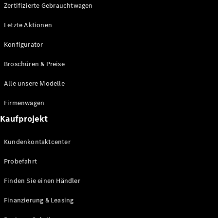
Plug-in-Hybrid Modelle
Zertifizierte Gebrauchtwagen
Letzte Aktionen
Limousine
Konfigurator
Broschüren & Preise
Alle unsere Modelle
Alle
Firmenwagen
Limousinen
Kaufprojekt
CLA
Elektrisch
CLA
Kundenkontaktcenter
C-Klasse
Limousine
Probefahrt
C-Klasse
Neu
Elektrisch
Limousine
Finden Sie einen Händler
EQE
Elektrisch
Limousine
Finanzierung & Leasing
EQS
Elektrisch
Limousine