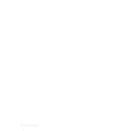
Räder &
Reifen
Zubehör
Mercedes-
Benz
Collection
Autopflege
Services