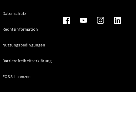
Alle T-
Datenschutz
Modelle
CLA
Shooting
Rechtsinformation
Elektrisch
Brake
CLA
Nutzungsbedingungen
Shooting
Brake
Barrierefreiheitserklärung
C-Klasse T-
Modell
C-Klasse T-
FOSS-Lizenzen
Modell All-
Terrain
E-Klasse T-
Modell
E-Klasse T-
Modell All-
Terrain
Konfigurator