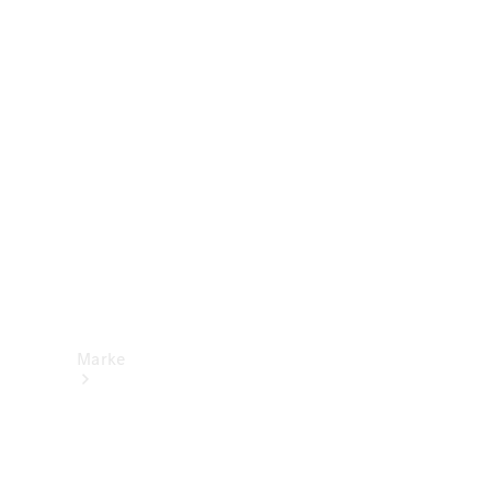
Mercedes-
Benz Apps
Betriebsanleitungen
Support &
Kontakt
Marke