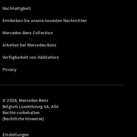
GLS
Neu
Nachhaltigkeit
Mercedes-
Maybach
Entdecken Sie unsere neuesten Nachrichten
GLS SUV
Mercedes-
Mercedes-Benz Collection
Maybach
Neu
GLS SUV
Arbeiten bei Mercedes-Benz
G-Klasse
Elektrisch
Geländewagen
Verfügbarkeit von Halbleitern
G-Klasse
Geländewagen
Privacy
Konfigurator
Mercedes-
Benz Store
© 2026. Mercedes-Benz
T-Modell
Belgium Luxembourg SA. Alle
Rechte vorbehalten
(Rechtliche Hinweise)
Einstellungen