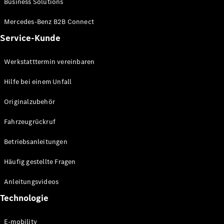
Business Solutions
E-Klasse
Limousine
Mercedes-Benz B2B Connect
S-Klasse
Service-Kunde
S-Klasse
Lang
Mercedes-
Werkstatttermin vereinbaren
Maybach S-
Klasse
Hilfe bei einem Unfall
Originalzubehör
Konfigurator
Mercedes-
Fahrzeugrückruf
Benz Store
SUV
Betriebsanleitungen
Häufig gestellte Fragen
Anleitungsvideos
Technologie
Alle SUVs
EQA
E-mobility
Elektrisch