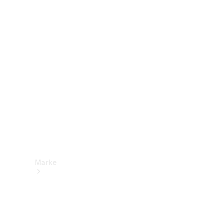
Mercedes-
Benz Apps
Betriebsanleitungen
Support &
Kontakt
Marke