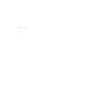
Kaufen
Neuwagenbestand
entdecken
Gebrauchtwagen
finden
Aktionen
Fleet &
Corporate