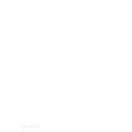
Räder &
Reifen
Zubehör
Mercedes-
Benz
Collection
Autopflege
Services