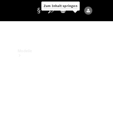
Zum Inhalt springen
Anbieter/Datenschutz
Modelle
Alle Modelle
Neue Modelle
Elektromodelle