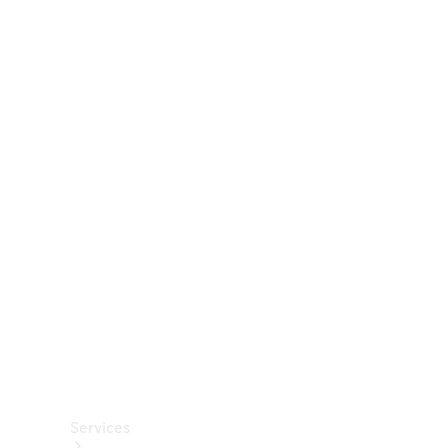
Räder &
Reifen
Zubehör
Mercedes-
Benz
Collection
Autopflege
Services