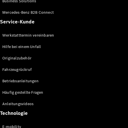
Business Solutions
E-Klasse
Limousine
Mercedes-Benz B2B Connect
S-Klasse
Service-Kunde
S-Klasse
Lang
Mercedes-
Werkstatttermin vereinbaren
Maybach S-
Klasse
Hilfe bei einem Unfall
Originalzubehör
Konfigurator
Mercedes-
Fahrzeugrückruf
Benz Store
SUV
Betriebsanleitungen
Häufig gestellte Fragen
Anleitungsvideos
Technologie
Alle SUVs
EQA
E-mobility
Elektrisch