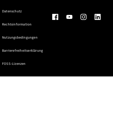
Alle T-
Datenschutz
Modelle
CLA
Shooting
Rechtsinformation
Elektrisch
Brake
CLA
Nutzungsbedingungen
Shooting
Brake
Barrierefreiheitserklärung
C-Klasse T-
Modell
C-Klasse T-
FOSS-Lizenzen
Modell All-
Terrain
E-Klasse T-
Modell
E-Klasse T-
Modell All-
Terrain
Konfigurator