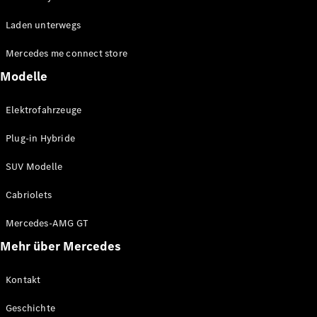
EQE
Elektrisch
Laden unterwegs
SUV
EQS
Elektrisch
Mercedes me connect store
SUV
Mercedes-
Modelle
Maybach
Elektrisch
EQS SUV
Elektrofahrzeuge
GLA
GLA
Neu
Plug-in Hybride
GLA
Neu
Elektrisch
GLB
Elektrisch
SUV Modelle
GLB
GLC
Elektrisch
Cabriolets
GLC
GLC Coupé
Mercedes-AMG GT
GLE
Mehr über Mercedes
GLE
Neu
GLE Coupé
GLE
Kontakt
Neu
Coupé
Geschichte
GLS