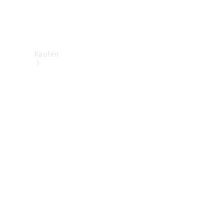
Kaufen
Neuwagenbestand
entdecken
Gebrauchtwagen
finden
Aktionen
Fleet &
Corporate