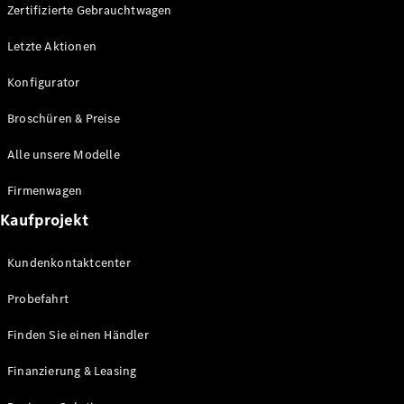
Plug-in-Hybrid Modelle
Zertifizierte Gebrauchtwagen
Letzte Aktionen
Limousine
Konfigurator
Broschüren & Preise
Alle unsere Modelle
Alle
Firmenwagen
Limousinen
Kaufprojekt
CLA
Elektrisch
CLA
Kundenkontaktcenter
C-Klasse
Limousine
Probefahrt
C-Klasse
Elektrisch
Limousine
Finden Sie einen Händler
EQE
Elektrisch
Limousine
Finanzierung & Leasing
EQS
Elektrisch
Limousine