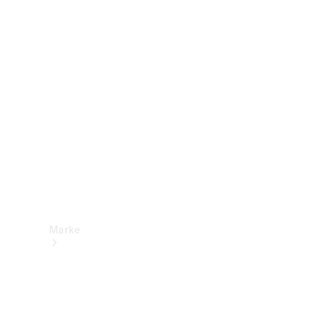
Mercedes-
Benz Apps
Betriebsanleitungen
Support &
Kontakt
Marke