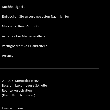
GLS
Neu
Nachhaltigkeit
Mercedes-
Maybach
Entdecken Sie unsere neuesten Nachrichten
GLS SUV
Mercedes-
Mercedes-Benz Collection
Maybach
Neu
GLS SUV
Arbeiten bei Mercedes-Benz
G-Klasse
Elektrisch
Geländewagen
Verfügbarkeit von Halbleitern
G-Klasse
Geländewagen
Privacy
Konfigurator
Mercedes-
Benz Store
© 2026. Mercedes-Benz
T-Modell
Belgium Luxembourg SA. Alle
Rechte vorbehalten
(Rechtliche Hinweise)
Einstellungen