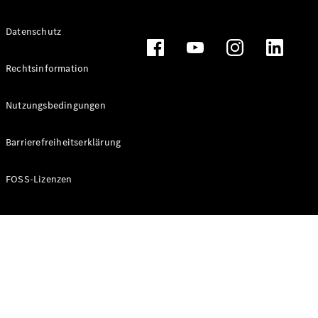
Alle T-
Datenschutz
Modelle
CLA
Shooting
Rechtsinformation
Elektrisch
Brake
CLA
Nutzungsbedingungen
Shooting
Brake
Barrierefreiheitserklärung
C-Klasse T-
Modell
C-Klasse T-
FOSS-Lizenzen
Modell All-
Terrain
E-Klasse T-
Modell
E-Klasse T-
Modell All-
Terrain
Konfigurator