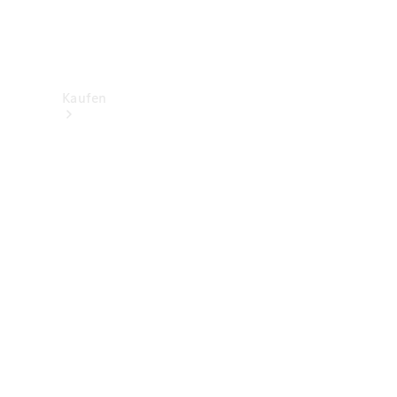
Kaufen
Neuwagenbestand
entdecken
Gebrauchtwagen
finden
Aktionen
Fleet &
Corporate