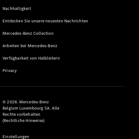
GLS
Neu
Nachhaltigkeit
Mercedes-
Maybach
Entdecken Sie unsere neuesten Nachrichten
GLS SUV
Mercedes-
Mercedes-Benz Collection
Maybach
Neu
GLS SUV
Arbeiten bei Mercedes-Benz
G-Klasse
Elektrisch
Geländewagen
Verfügbarkeit von Halbleitern
G-Klasse
Geländewagen
Privacy
Konfigurator
Mercedes-
Benz Store
© 2026. Mercedes-Benz
T-Modell
Belgium Luxembourg SA. Alle
Rechte vorbehalten
(Rechtliche Hinweise)
Einstellungen