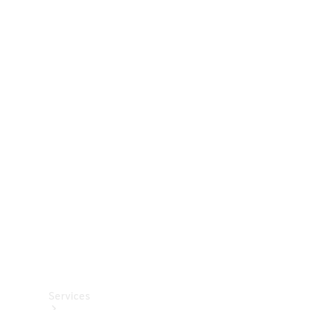
Räder &
Reifen
Zubehör
Mercedes-
Benz
Collection
Autopflege
Services