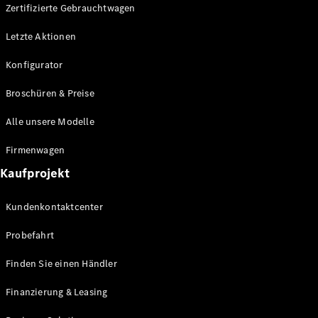
Plug-in-Hybrid Modelle
Zertifizierte Gebrauchtwagen
Letzte Aktionen
Limousine
Konfigurator
Broschüren & Preise
Alle unsere Modelle
Alle
Firmenwagen
Limousinen
Kaufprojekt
CLA
Elektrisch
CLA
Kundenkontaktcenter
C-Klasse
Limousine
Probefahrt
C-Klasse
Elektrisch
Limousine
Finden Sie einen Händler
EQE
Elektrisch
Limousine
Finanzierung & Leasing
EQS
Elektrisch
Limousine