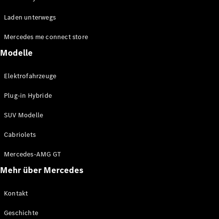
EQE
Elektrisch
Laden unterwegs
SUV
EQS
Elektrisch
Mercedes me connect store
SUV
Mercedes-
Modelle
Maybach
Elektrisch
EQS SUV
Elektrofahrzeuge
GLA
GLA
Neu
Plug-in Hybride
GLA
Neu
Elektrisch
GLB
Elektrisch
SUV Modelle
GLB
GLC
Elektrisch
Cabriolets
GLC
GLC Coupé
Mercedes-AMG GT
GLE
Mehr über Mercedes
GLE
Neu
GLE Coupé
GLE
Kontakt
Neu
Coupé
Geschichte
GLS