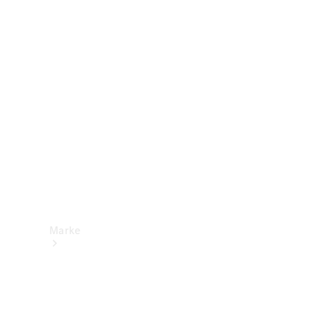
Mercedes-
Benz Apps
Betriebsanleitungen
Support &
Kontakt
Marke