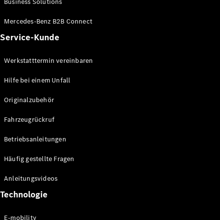
Business Solutions
E-Klasse
Limousine
Mercedes-Benz B2B Connect
S-Klasse
Service-Kunde
S-Klasse
Lang
Mercedes-
Werkstatttermin vereinbaren
Maybach S-
Klasse
Hilfe bei einem Unfall
Originalzubehör
Konfigurator
Mercedes-
Fahrzeugrückruf
Benz Store
SUV
Betriebsanleitungen
Häufig gestellte Fragen
Anleitungsvideos
Technologie
Alle SUVs
EQA
E-mobility
Elektrisch