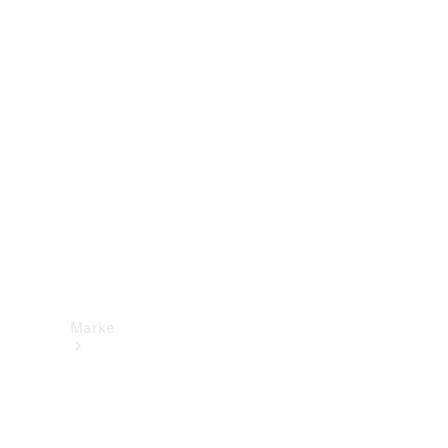
Mercedes-
Benz Apps
Betriebsanleitungen
Support &
Kontakt
Marke