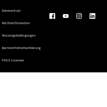
Alle T-
Datenschutz
Modelle
CLA
Shooting
Rechtsinformation
Elektrisch
Brake
CLA
Nutzungsbedingungen
Shooting
Brake
Barrierefreiheitserklärung
C-Klasse T-
Modell
C-Klasse T-
FOSS-Lizenzen
Modell All-
Terrain
E-Klasse T-
Modell
E-Klasse T-
Modell All-
Terrain
Konfigurator