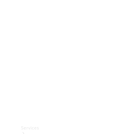
Räder &
Reifen
Zubehör
Mercedes-
Benz
Collection
Autopflege
Services