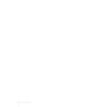
Räder &
Reifen
Zubehör
Mercedes-
Benz
Collection
Autopflege
Services