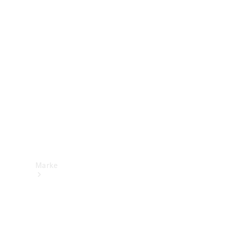
Mercedes-
Benz Apps
Betriebsanleitungen
Support &
Kontakt
Marke