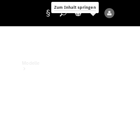
Zum Inhalt springen
Anbieter/Datenschutz
Modelle
Alle Modelle
Neue Modelle
Elektromodelle