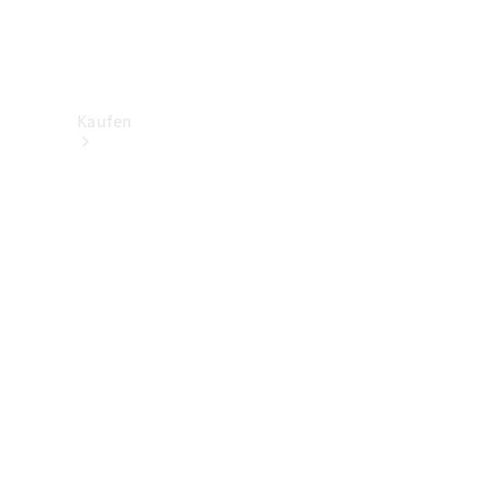
Kaufen
Neuwagenbestand
entdecken
Gebrauchtwagen
finden
Aktionen
Fleet &
Corporate