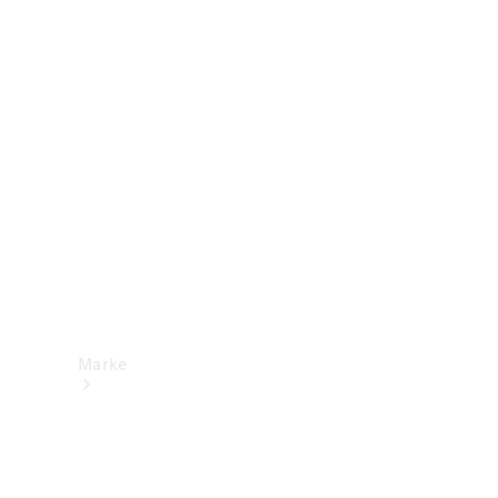
Mercedes-
Benz Apps
Betriebsanleitungen
Support &
Kontakt
Marke