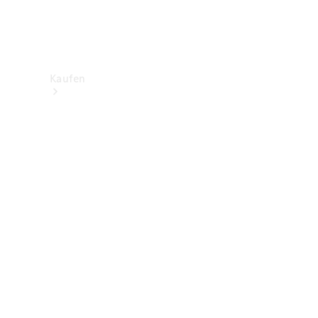
Kaufen
Neuwagenbestand
entdecken
Gebrauchtwagen
finden
Aktionen
Fleet &
Corporate