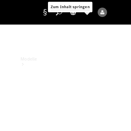
Zum Inhalt springen
Anbieter/Datenschutz
Modelle
Alle Modelle
Neue Modelle
Elektromodelle