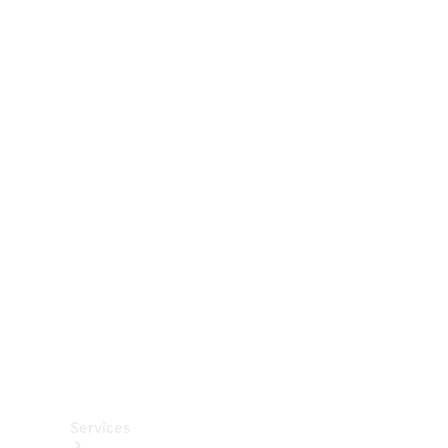
Räder &
Reifen
Zubehör
Mercedes-
Benz
Collection
Autopflege
Services