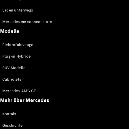
EQA
Elektrisch
Laden unterwegs
EQE
Elektrisch
Offroader
Mercedes me connect store
EQS
Elektrisch
Offroader
Modelle
Mercedes-
Maybach
Elektrisch
Elektrofahrzeuge
EQS
Offroader
Plug-in Hybride
GLA
GLA
Neu
SUV Modelle
GLA
Neu
Elektrisch
GLB
Elektrisch
Cabriolets
GLB
GLC
Elektrisch
Mercedes-AMG GT
GLC
Mehr über Mercedes
GLC Coupé
GLE
GLE
Kontakt
Neu
GLE Coupé
Geschichte
GLE
Neu