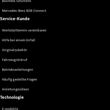
Business Solutions
E-Klasse
Limousine
Mercedes-Benz B2B Connect
S-Klasse
Service-Kunde
S-Klasse
Limousine
lang
Werkstatttermin vereinbaren
Mercedes-
Maybach S-
Hilfe bei einem Unfall
Klasse
Originalzubehör
Konfigurator
Fahrzeugrückruf
Mercedes-
Benz Store
Betriebsanleitungen
SUV
Häufig gestellte Fragen
Anleitungsvideos
Technologie
Alle SUVs
E-mobility