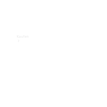
Kaufen
Neuwagenbestand
entdecken
Gebrauchtwagen
finden
Aktionen