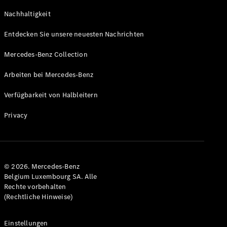
Coupe
Nachhaltigkeit
GLS
GLS
Neu
Entdecken Sie unsere neuesten Nachrichten
Mercedes-
Maybach
Mercedes-Benz Collection
GLS SUV
Mercedes-
Arbeiten bei Mercedes-Benz
Maybach
Neu
GLS SUV
Verfügbarkeit von Halbleitern
G-Klasse
Elektrisch
Geländewagen
Privacy
G-Klasse
Geländewagen
Konfigurator
© 2026. Mercedes-Benz
Mercedes-
Belgium Luxembourg SA. Alle
Benz Store
Rechte vorbehalten
T-Modell
(Rechtliche Hinweise)
Einstellungen