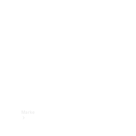
Mercedes-
Benz Apps
Betriebsanleitungen
Support &
Kontakt
Marke