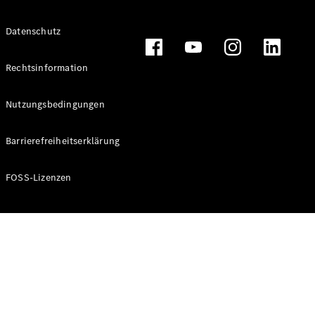
Datenschutz
Alle T-
Modelle
Rechtsinformation
CLA
Shooting
Elektrisch
Nutzungsbedingungen
Brake
CLA
Barrierefreiheitserklärung
Shooting
Brake
C-Klasse T-
FOSS-Lizenzen
Modell
C-Klasse T-
Modell All-
Terrain
E-Klasse T-
Modell
E-Klasse T-
Modell All-
Terrain