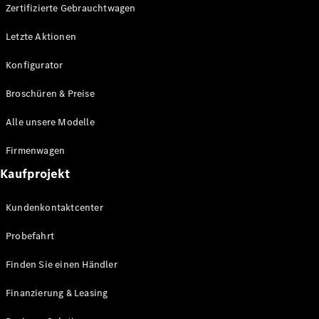
Plug-in-Hybrid Modelle
Zertifizierte Gebrauchtwagen
Letzte Aktionen
Limousine
Konfigurator
Broschüren & Preise
Alle unsere Modelle
Alle
Firmenwagen
Limousinen
Kaufprojekt
CLA
Elektrisch
CLA
Kundenkontaktcenter
C-Klasse
Limousine
Probefahrt
C-Klasse
Elektrisch
Limousine
Finden Sie einen Händler
EQE
Elektrisch
Limousine
Finanzierung & Leasing
EQS
Elektrisch
Limousine