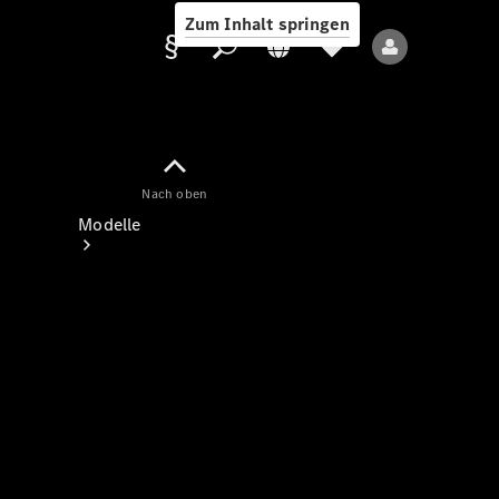
Zum Inhalt springen
Nach oben
Anbieter/Datenschutz
Modelle
Alle Modelle
Neue Modelle
Elektromodelle