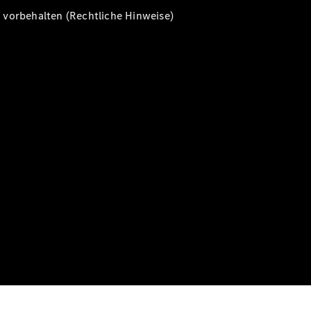
vorbehalten (Rechtliche Hinweise)
Alle T-
Modelle
CLA
Shooting
Elektrisch
Brake
CLA
Shooting
Brake
C-Klasse T-
Modell
C-Klasse T-
Modell All-
Terrain
E-Klasse T-
Modell
E-Klasse T-
Modell All-
Terrain
Konfigurator