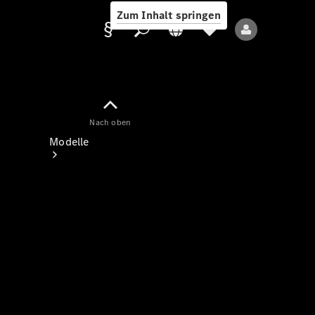
Zum Inhalt springen
Nach oben
Anbieter/Datenschutz
Modelle
Alle Modelle
Neue Modelle
Elektromodelle