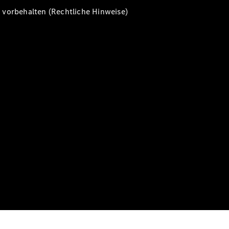
vorbehalten (Rechtliche Hinweise)
Alle T-
Modelle
CLA
Shooting
Elektrisch
Brake
CLA
Shooting
Brake
C-Klasse T-
Modell
C-Klasse T-
Modell All-
Terrain
E-Klasse T-
Modell
E-Klasse T-
Modell All-
Terrain
Konfigurator