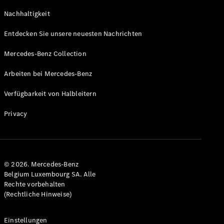
GLS
Neu
Nachhaltigkeit
Mercedes-
Maybach
Entdecken Sie unsere neuesten Nachrichten
GLS SUV
Mercedes-
Mercedes-Benz Collection
Maybach
Neu
GLS SUV
Arbeiten bei Mercedes-Benz
G-Klasse
Elektrisch
Geländewagen
Verfügbarkeit von Halbleitern
G-Klasse
Geländewagen
Privacy
Konfigurator
Mercedes-
Benz Store
© 2026. Mercedes-Benz
T-Modell
Belgium Luxembourg SA. Alle
Rechte vorbehalten
(Rechtliche Hinweise)
Einstellungen