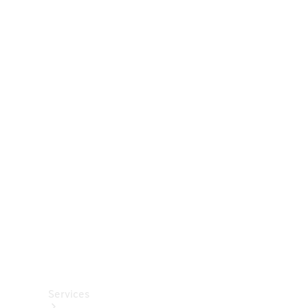
Räder &
Reifen
Zubehör
Mercedes-
Benz
Collection
Autopflege
Services