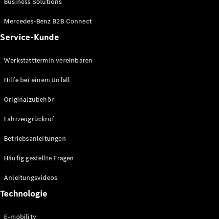
Business Solutions
E-Klasse
Limousine
Mercedes-Benz B2B Connect
S-Klasse
Service-Kunde
S-Klasse
Lang
Mercedes-
Werkstatttermin vereinbaren
Maybach S-
Klasse
Hilfe bei einem Unfall
Originalzubehör
Konfigurator
Mercedes-
Fahrzeugrückruf
Benz Store
SUV
Betriebsanleitungen
Häufig gestellte Fragen
Anleitungsvideos
Technologie
Alle SUVs
EQA
E-mobility
Elektrisch