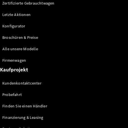
Plug-in-Hybrid Modelle
Zertifizierte Gebrauchtwagen
Letzte Aktionen
Limousine
Konfigurator
Broschüren & Preise
Alle unsere Modelle
Alle
Firmenwagen
Limousinen
Kaufprojekt
CLA
Elektrisch
CLA
Kundenkontaktcenter
C-Klasse
Limousine
Probefahrt
C-Klasse
Elektrisch
Limousine
Finden Sie einen Händler
EQE
Elektrisch
Limousine
Finanzierung & Leasing
EQS
Elektrisch
Limousine