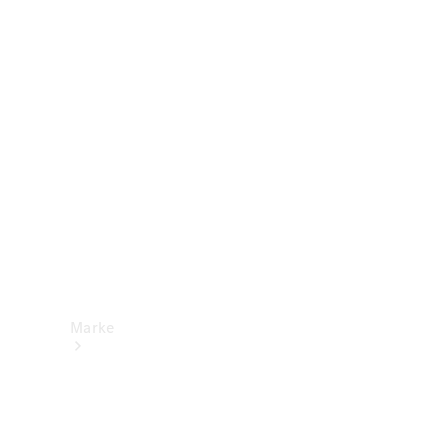
Mercedes-
Benz Apps
Betriebsanleitungen
Support &
Kontakt
Marke