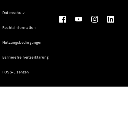
Alle T-
Datenschutz
Modelle
CLA
Shooting
Rechtsinformation
Elektrisch
Brake
CLA
Nutzungsbedingungen
Shooting
Brake
Barrierefreiheitserklärung
C-Klasse T-
Modell
C-Klasse T-
FOSS-Lizenzen
Modell All-
Terrain
E-Klasse T-
Modell
E-Klasse T-
Modell All-
Terrain
Konfigurator