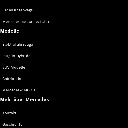
EQE
Elektrisch
Laden unterwegs
SUV
EQS
Elektrisch
Mercedes me connect store
SUV
Mercedes-
Modelle
Maybach
Elektrisch
EQS SUV
Elektrofahrzeuge
GLA
GLA
Neu
Plug-in Hybride
GLA
Neu
Elektrisch
GLB
Elektrisch
SUV Modelle
GLB
GLC
Elektrisch
Cabriolets
GLC
GLC Coupé
Mercedes-AMG GT
GLE
Mehr über Mercedes
GLE
Neu
GLE Coupé
GLE
Kontakt
Neu
Coupé
Geschichte
GLS