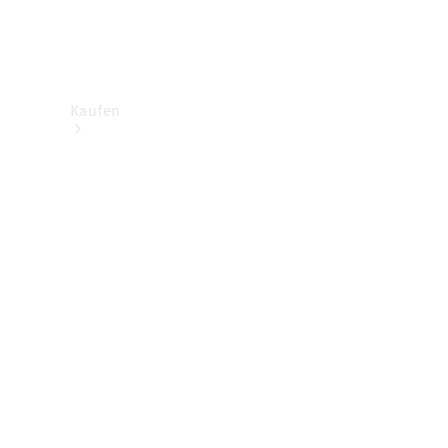
Kaufen
Neuwagenbestand
entdecken
Gebrauchtwagen
finden
Aktionen
Fleet &
Corporate