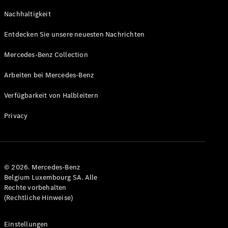
GLS
Neu
Nachhaltigkeit
Mercedes-
Maybach
Entdecken Sie unsere neuesten Nachrichten
GLS SUV
Mercedes-
Mercedes-Benz Collection
Maybach
Neu
GLS SUV
Arbeiten bei Mercedes-Benz
G-Klasse
Elektrisch
Geländewagen
Verfügbarkeit von Halbleitern
G-Klasse
Geländewagen
Privacy
Konfigurator
Mercedes-
Benz Store
© 2026. Mercedes-Benz
T-Modell
Belgium Luxembourg SA. Alle
Rechte vorbehalten
(Rechtliche Hinweise)
Einstellungen