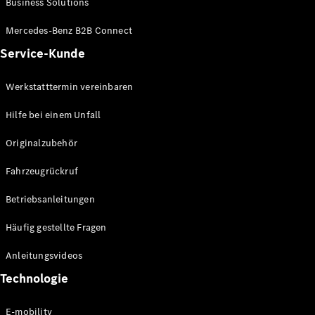
Business Solutions
E-Klasse
Limousine
Mercedes-Benz B2B Connect
S-Klasse
Service-Kunde
S-Klasse
Lang
Mercedes-
Werkstatttermin vereinbaren
Maybach S-
Klasse
Hilfe bei einem Unfall
Originalzubehör
Konfigurator
Mercedes-
Fahrzeugrückruf
Benz Store
SUV
Betriebsanleitungen
Häufig gestellte Fragen
Anleitungsvideos
Technologie
Alle SUVs
EQA
E-mobility
Elektrisch