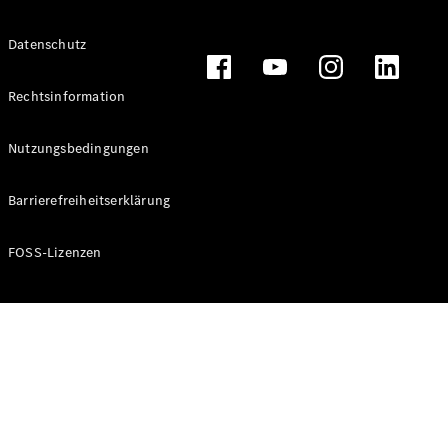
Alle T-
Datenschutz
Modelle
CLA
Shooting
Rechtsinformation
Elektrisch
Brake
CLA
Nutzungsbedingungen
Shooting
Brake
Barrierefreiheitserklärung
C-Klasse T-
Modell
C-Klasse T-
FOSS-Lizenzen
Modell All-
Terrain
E-Klasse T-
Modell
E-Klasse T-
Modell All-
Terrain
Konfigurator