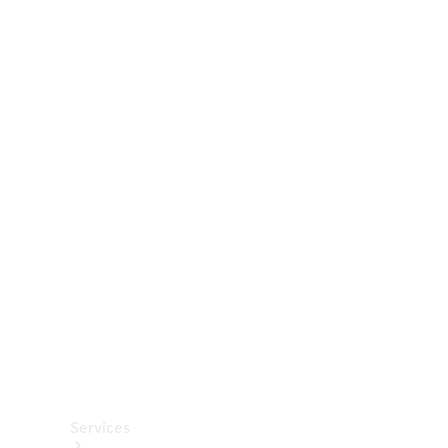
Räder &
Reifen
Zubehör
Mercedes-
Benz
Collection
Autopflege
Services