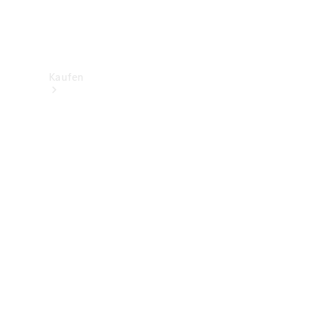
Kaufen
Neuwagenbestand
entdecken
Gebrauchtwagen
finden
Aktionen
Fleet &
Corporate