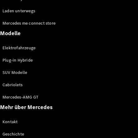
EQE
Elektrisch
Laden unterwegs
SUV
EQS
Elektrisch
Mercedes me connect store
SUV
Mercedes-
Modelle
Maybach
Elektrisch
EQS SUV
Elektrofahrzeuge
GLA
GLA
Neu
Plug-in Hybride
GLA
Neu
Elektrisch
GLB
Elektrisch
SUV Modelle
GLB
GLC
Elektrisch
Cabriolets
GLC
GLC Coupé
Mercedes-AMG GT
GLE
Mehr über Mercedes
GLE
Neu
GLE Coupé
GLE
Kontakt
Neu
Coupé
Geschichte
GLS