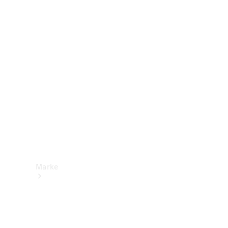
Mercedes-
Benz Apps
Betriebsanleitungen
Support &
Kontakt
Marke