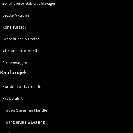
Plug-in-Hybrid Modelle
Zertifizierte Gebrauchtwagen
Letzte Aktionen
Limousine
Konfigurator
Broschüren & Preise
Alle unsere Modelle
Alle
Firmenwagen
Limousinen
Kaufprojekt
CLA
Elektrisch
CLA
Kundenkontaktcenter
C-Klasse
Limousine
Probefahrt
C-Klasse
Elektrisch
Limousine
Finden Sie einen Händler
EQE
Elektrisch
Limousine
Finanzierung & Leasing
EQS
Elektrisch
Limousine