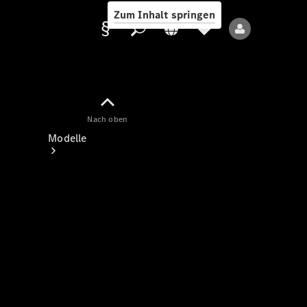
Zum Inhalt springen
Nach oben
Anbieter/Datenschutz
Modelle
Alle Modelle
Neue Modelle
Elektromodelle