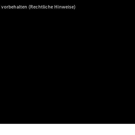
vorbehalten (Rechtliche Hinweise)
Alle T-
Modelle
CLA
Shooting
Elektrisch
Brake
CLA
Shooting
Brake
C-Klasse T-
Modell
C-Klasse T-
Modell All-
Terrain
E-Klasse T-
Modell
E-Klasse T-
Modell All-
Terrain
Konfigurator