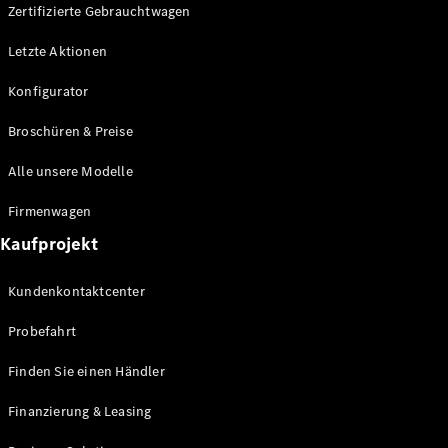
Plug-in-Hybrid Modelle
Zertifizierte Gebrauchtwagen
Letzte Aktionen
Limousine
Konfigurator
Broschüren & Preise
Alle unsere Modelle
Alle
Firmenwagen
Limousinen
Kaufprojekt
CLA
Elektrisch
CLA
Kundenkontaktcenter
C-Klasse
Limousine
Probefahrt
C-Klasse
Elektrisch
Limousine
Finden Sie einen Händler
EQE
Elektrisch
Limousine
Finanzierung & Leasing
EQS
Elektrisch
Limousine