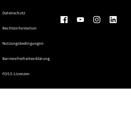
Alle T-
Datenschutz
Modelle
CLA
Shooting
Rechtsinformation
Elektrisch
Brake
CLA
Nutzungsbedingungen
Shooting
Brake
Barrierefreiheitserklärung
C-Klasse T-
Modell
C-Klasse T-
FOSS-Lizenzen
Modell All-
Terrain
E-Klasse T-
Modell
E-Klasse T-
Modell All-
Terrain
Konfigurator