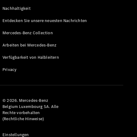
GLS
Neu
Nachhaltigkeit
Mercedes-
Maybach
Entdecken Sie unsere neuesten Nachrichten
GLS SUV
Mercedes-
Mercedes-Benz Collection
Maybach
Neu
GLS SUV
Arbeiten bei Mercedes-Benz
G-Klasse
Elektrisch
Geländewagen
Verfügbarkeit von Halbleitern
G-Klasse
Geländewagen
Privacy
Konfigurator
Mercedes-
Benz Store
© 2026. Mercedes-Benz
T-Modell
Belgium Luxembourg SA. Alle
Rechte vorbehalten
(Rechtliche Hinweise)
Einstellungen