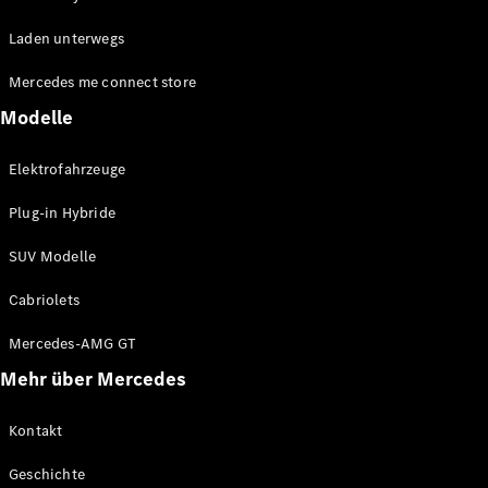
EQE
Elektrisch
Laden unterwegs
SUV
EQS
Elektrisch
Mercedes me connect store
SUV
Mercedes-
Modelle
Maybach
Elektrisch
EQS SUV
Elektrofahrzeuge
GLA
GLA
Neu
Plug-in Hybride
GLA
Neu
Elektrisch
GLB
Elektrisch
SUV Modelle
GLB
GLC
Elektrisch
Cabriolets
GLC
GLC Coupé
Mercedes-AMG GT
GLE
Mehr über Mercedes
GLE
Neu
GLE Coupé
GLE
Kontakt
Neu
Coupé
Geschichte
GLS