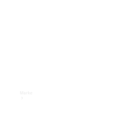
Mercedes-
Benz Apps
Betriebsanleitungen
Support &
Kontakt
Marke