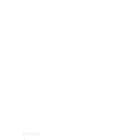
Räder &
Reifen
Zubehör
Mercedes-
Benz
Collection
Autopflege
Services