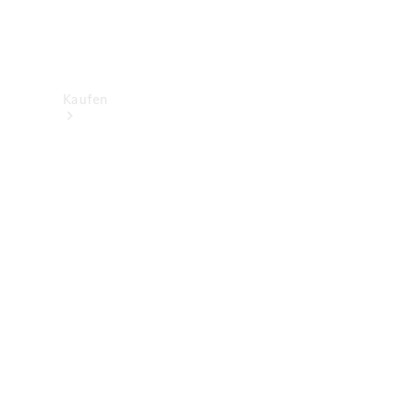
Kaufen
Neuwagenbestand
entdecken
Gebrauchtwagen
finden
Aktionen
Fleet &
Corporate