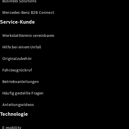
Business Solutions
E-Klasse
Limousine
Mercedes-Benz B2B Connect
S-Klasse
Service-Kunde
S-Klasse
Lang
Mercedes-
Werkstatttermin vereinbaren
Maybach S-
Klasse
Hilfe bei einem Unfall
Originalzubehör
Konfigurator
Mercedes-
Fahrzeugrückruf
Benz Store
SUV
Betriebsanleitungen
Häufig gestellte Fragen
Anleitungsvideos
Technologie
Alle SUVs
EQA
E-mobility
Elektrisch