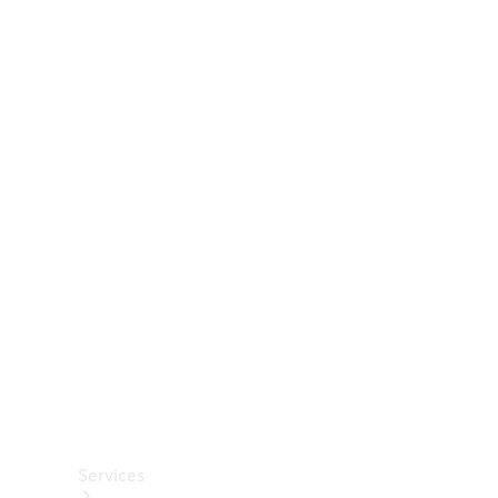
Räder &
Reifen
Zubehör
Mercedes-
Benz
Collection
Autopflege
Services