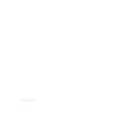
Mercedes-
Benz Apps
Betriebsanleitungen
Support &
Kontakt
Marke