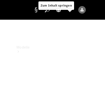
Zum Inhalt springen
Anbieter/Datenschutz
Modelle
Alle Modelle
Neue Modelle
Elektromodelle