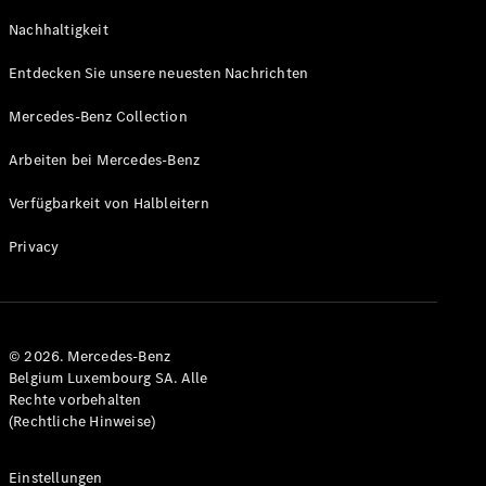
GLS
Neu
Nachhaltigkeit
Mercedes-
Maybach
Entdecken Sie unsere neuesten Nachrichten
GLS SUV
Mercedes-
Mercedes-Benz Collection
Maybach
Neu
GLS SUV
Arbeiten bei Mercedes-Benz
G-Klasse
Elektrisch
Geländewagen
Verfügbarkeit von Halbleitern
G-Klasse
Geländewagen
Privacy
Konfigurator
Mercedes-
Benz Store
© 2026. Mercedes-Benz
T-Modell
Belgium Luxembourg SA. Alle
Rechte vorbehalten
(Rechtliche Hinweise)
Einstellungen