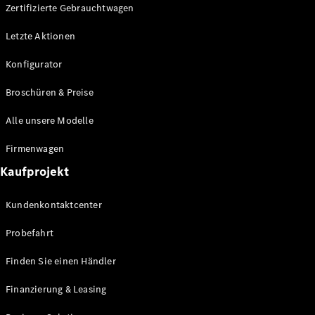
Plug-in-Hybrid Modelle
Zertifizierte Gebrauchtwagen
Letzte Aktionen
Limousine
Konfigurator
Broschüren & Preise
Alle unsere Modelle
Alle
Firmenwagen
Limousinen
Kaufprojekt
CLA
Elektrisch
CLA
Kundenkontaktcenter
C-Klasse
Limousine
Probefahrt
C-Klasse
Elektrisch
Limousine
Finden Sie einen Händler
EQE
Elektrisch
Limousine
Finanzierung & Leasing
EQS
Elektrisch
Limousine