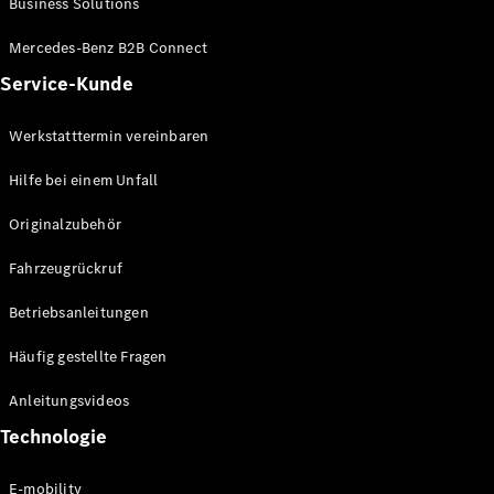
Business Solutions
E-Klasse
Limousine
Mercedes-Benz B2B Connect
S-Klasse
Service-Kunde
S-Klasse
Lang
Mercedes-
Werkstatttermin vereinbaren
Maybach S-
Klasse
Hilfe bei einem Unfall
Originalzubehör
Konfigurator
Mercedes-
Fahrzeugrückruf
Benz Store
SUV
Betriebsanleitungen
Häufig gestellte Fragen
Anleitungsvideos
Technologie
Alle SUVs
EQA
E-mobility
Elektrisch