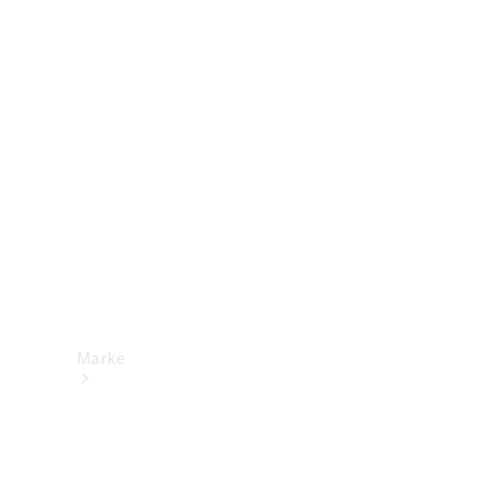
Mercedes-
Benz Apps
Betriebsanleitungen
Support &
Kontakt
Marke