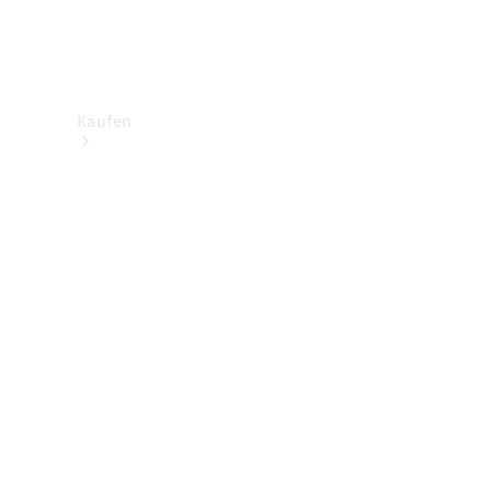
Kaufen
Neuwagenbestand
entdecken
Gebrauchtwagen
finden
Aktionen
Fleet &
Corporate