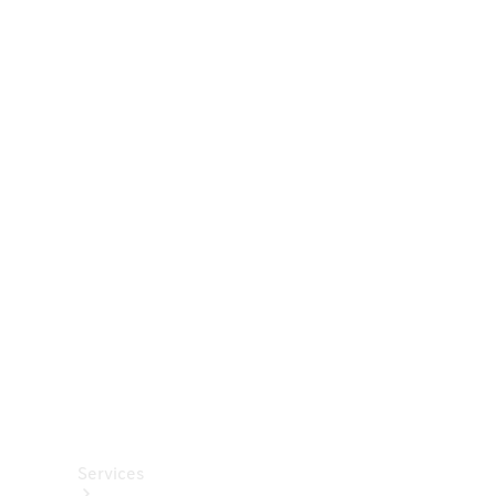
Räder &
Reifen
Zubehör
Mercedes-
Benz
Collection
Autopflege
Services