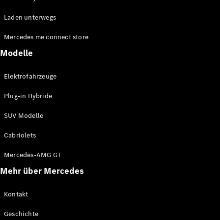
EQE
Elektrisch
Laden unterwegs
SUV
EQS
Elektrisch
Mercedes me connect store
SUV
Mercedes-
Modelle
Maybach
Elektrisch
EQS SUV
Elektrofahrzeuge
GLA
GLA
Neu
Plug-in Hybride
GLA
Neu
Elektrisch
GLB
Elektrisch
SUV Modelle
GLB
GLC
Elektrisch
Cabriolets
GLC
GLC Coupé
Mercedes-AMG GT
GLE
Mehr über Mercedes
GLE
Neu
GLE Coupé
GLE
Kontakt
Neu
Coupé
Geschichte
GLS