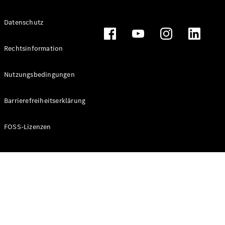
Alle T-
Datenschutz
Modelle
CLA
Shooting
Rechtsinformation
Elektrisch
Brake
CLA
Nutzungsbedingungen
Shooting
Brake
Barrierefreiheitserklärung
C-Klasse T-
Modell
C-Klasse T-
FOSS-Lizenzen
Modell All-
Terrain
E-Klasse T-
Modell
E-Klasse T-
Modell All-
Terrain
Konfigurator