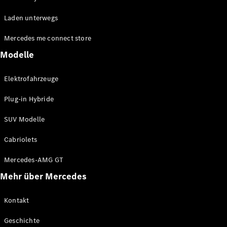
EQE
Elektrisch
Laden unterwegs
SUV
EQS
Elektrisch
Mercedes me connect store
SUV
Mercedes-
Modelle
Maybach
Elektrisch
EQS SUV
Elektrofahrzeuge
GLA
GLA
Neu
Plug-in Hybride
GLA
Neu
Elektrisch
GLB
Elektrisch
SUV Modelle
GLB
GLC
Elektrisch
Cabriolets
GLC
GLC Coupé
Mercedes-AMG GT
GLE
Mehr über Mercedes
GLE
Neu
GLE Coupé
GLE
Kontakt
Neu
Coupé
Geschichte
GLS