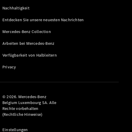
GLS
Neu
Nachhaltigkeit
Mercedes-
Maybach
Entdecken Sie unsere neuesten Nachrichten
GLS SUV
Mercedes-
Mercedes-Benz Collection
Maybach
Neu
GLS SUV
Arbeiten bei Mercedes-Benz
G-Klasse
Elektrisch
Geländewagen
Verfügbarkeit von Halbleitern
G-Klasse
Geländewagen
Privacy
Konfigurator
Mercedes-
Benz Store
© 2026. Mercedes-Benz
T-Modell
Belgium Luxembourg SA. Alle
Rechte vorbehalten
(Rechtliche Hinweise)
Einstellungen