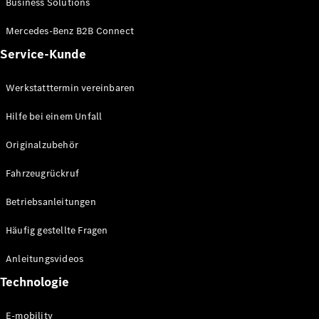
Business Solutions
E-Klasse
Limousine
Mercedes-Benz B2B Connect
S-Klasse
Service-Kunde
S-Klasse
Lang
Mercedes-
Werkstatttermin vereinbaren
Maybach S-
Klasse
Hilfe bei einem Unfall
Originalzubehör
Konfigurator
Mercedes-
Fahrzeugrückruf
Benz Store
SUV
Betriebsanleitungen
Häufig gestellte Fragen
Anleitungsvideos
Technologie
Alle SUVs
EQA
E-mobility
Elektrisch