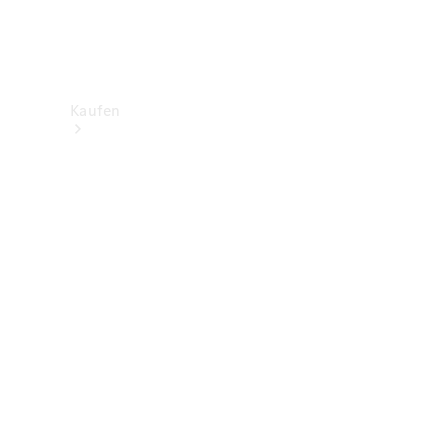
Kaufen
Neuwagenbestand
entdecken
Gebrauchtwagen
finden
Aktionen
Fleet &
Corporate