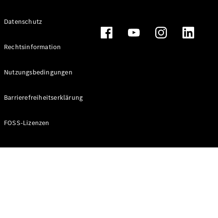
Alle T-
Datenschutz
Modelle
CLA
Shooting
Rechtsinformation
Elektrisch
Brake
CLA
Nutzungsbedingungen
Shooting
Brake
Barrierefreiheitserklärung
C-Klasse T-
Modell
C-Klasse T-
FOSS-Lizenzen
Modell All-
Terrain
E-Klasse T-
Modell
E-Klasse T-
Modell All-
Terrain
Konfigurator