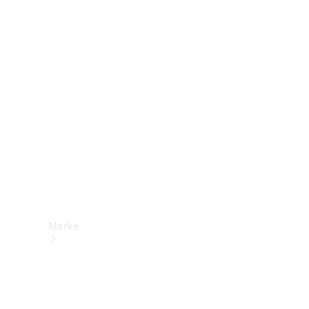
Mercedes-
Benz Apps
Betriebsanleitungen
Support &
Kontakt
Marke