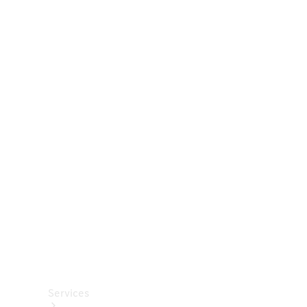
Räder &
Reifen
Zubehör
Mercedes-
Benz
Collection
Autopflege
Services