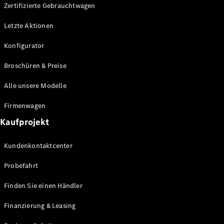
Plug-in-Hybrid Modelle
Zertifizierte Gebrauchtwagen
Letzte Aktionen
Limousine
Konfigurator
Broschüren & Preise
Alle unsere Modelle
Alle
Firmenwagen
Limousinen
Kaufprojekt
CLA
Elektrisch
CLA
Kundenkontaktcenter
C-Klasse
Limousine
Probefahrt
C-Klasse
Elektrisch
Limousine
Finden Sie einen Händler
EQE
Elektrisch
Limousine
Finanzierung & Leasing
EQS
Elektrisch
Limousine