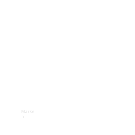
Mercedes-
Benz Apps
Betriebsanleitungen
Support &
Kontakt
Marke