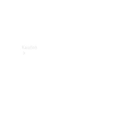
Kaufen
Neuwagenbestand
entdecken
Gebrauchtwagen
finden
Aktionen