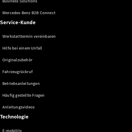
Business Solutions
E-Klasse
Limousine
Mercedes-Benz B2B Connect
S-Klasse
Service-Kunde
S-Klasse
Limousine
lang
Werkstatttermin vereinbaren
Mercedes-
Maybach S-
Hilfe bei einem Unfall
Klasse
Originalzubehör
Konfigurator
Fahrzeugrückruf
Mercedes-
Benz Store
Betriebsanleitungen
SUV
Häufig gestellte Fragen
Anleitungsvideos
Technologie
Alle SUVs
E-mobility