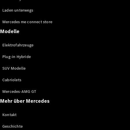
EQA
Elektrisch
Laden unterwegs
EQE
Elektrisch
Offroader
Mercedes me connect store
EQS
Elektrisch
Offroader
Modelle
Mercedes-
Maybach
Elektrisch
Elektrofahrzeuge
EQS
Offroader
Plug-in Hybride
GLA
GLA
Neu
SUV Modelle
GLA
Neu
Elektrisch
GLB
Elektrisch
Cabriolets
GLB
GLC
Elektrisch
Mercedes-AMG GT
GLC
Mehr über Mercedes
GLC Coupé
GLE
GLE
Kontakt
Neu
GLE Coupé
Geschichte
GLE
Neu