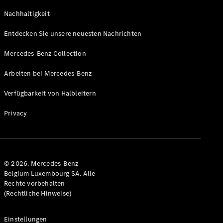
Coupe
Nachhaltigkeit
GLS
GLS
Neu
Entdecken Sie unsere neuesten Nachrichten
Mercedes-
Maybach
Mercedes-Benz Collection
GLS SUV
Mercedes-
Arbeiten bei Mercedes-Benz
Maybach
Neu
GLS SUV
Verfügbarkeit von Halbleitern
G-Klasse
Elektrisch
Geländewagen
Privacy
G-Klasse
Geländewagen
Konfigurator
© 2026. Mercedes-Benz
Mercedes-
Belgium Luxembourg SA. Alle
Benz Store
Rechte vorbehalten
T-Modell
(Rechtliche Hinweise)
Einstellungen