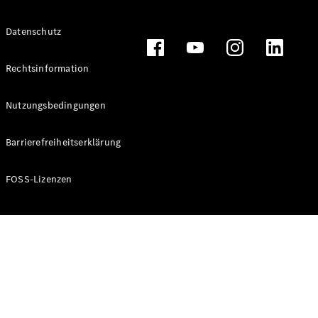
Datenschutz
Alle T-
Modelle
Rechtsinformation
CLA
Shooting
Elektrisch
Nutzungsbedingungen
Brake
CLA
Barrierefreiheitserklärung
Shooting
Brake
C-Klasse T-
FOSS-Lizenzen
Modell
C-Klasse T-
Modell All-
Terrain
E-Klasse T-
Modell
E-Klasse T-
Modell All-
Terrain