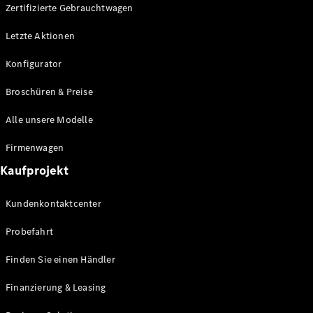
Plug-in-Hybrid Modelle
Zertifizierte Gebrauchtwagen
Letzte Aktionen
Limousine
Konfigurator
Broschüren & Preise
Alle unsere Modelle
Alle
Firmenwagen
Limousinen
Kaufprojekt
CLA
Elektrisch
CLA
Kundenkontaktcenter
C-Klasse
Limousine
Probefahrt
C-Klasse
Elektrisch
Limousine
Finden Sie einen Händler
EQE
Elektrisch
Limousine
Finanzierung & Leasing
EQS
Elektrisch
Limousine