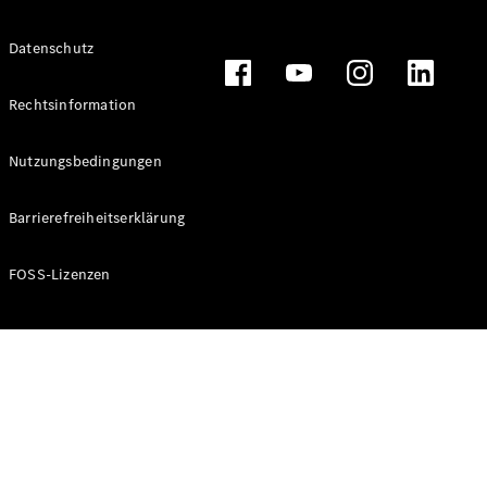
Datenschutz
Alle T-
Modelle
Rechtsinformation
CLA
Shooting
Elektrisch
Nutzungsbedingungen
Brake
CLA
Barrierefreiheitserklärung
Shooting
Brake
C-Klasse T-
FOSS-Lizenzen
Modell
C-Klasse T-
Modell All-
Terrain
E-Klasse T-
Modell
E-Klasse T-
Modell All-
Terrain