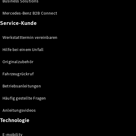
Business Solutions
E-Klasse
Limousine
Mercedes-Benz B2B Connect
S-Klasse
Service-Kunde
S-Klasse
Limousine
lang
Werkstatttermin vereinbaren
Mercedes-
Maybach S-
Hilfe bei einem Unfall
Klasse
Originalzubehör
Konfigurator
Fahrzeugrückruf
Mercedes-
Benz Store
Betriebsanleitungen
SUV
Häufig gestellte Fragen
Anleitungsvideos
Technologie
Alle SUVs
E-mobility