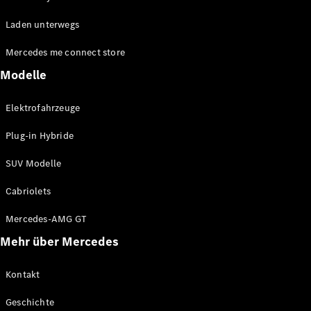
EQA
Elektrisch
Laden unterwegs
EQE
Elektrisch
Offroader
Mercedes me connect store
EQS
Elektrisch
Offroader
Modelle
Mercedes-
Maybach
Elektrisch
Elektrofahrzeuge
EQS
Offroader
Plug-in Hybride
GLA
GLA
Neu
SUV Modelle
GLA
Neu
Elektrisch
GLB
Elektrisch
Cabriolets
GLB
GLC
Elektrisch
Mercedes-AMG GT
GLC
Mehr über Mercedes
GLC Coupé
GLE
GLE
Kontakt
Neu
GLE Coupé
Geschichte
GLE
Neu