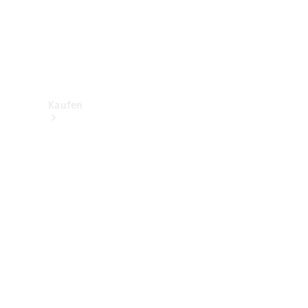
Kaufen
Neuwagenbestand
entdecken
Gebrauchtwagen
finden
Aktionen