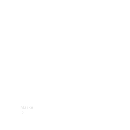
Mercedes-
Benz Apps
Betriebsanleitungen
Support &
Kontakt
Marke