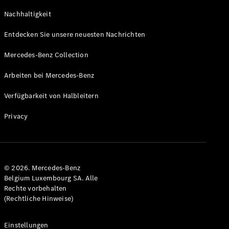
Coupe
Nachhaltigkeit
GLS
GLS
Neu
Entdecken Sie unsere neuesten Nachrichten
Mercedes-
Maybach
Mercedes-Benz Collection
GLS SUV
Mercedes-
Arbeiten bei Mercedes-Benz
Maybach
Neu
GLS SUV
Verfügbarkeit von Halbleitern
G-Klasse
Elektrisch
Geländewagen
Privacy
G-Klasse
Geländewagen
Konfigurator
© 2026. Mercedes-Benz
Mercedes-
Belgium Luxembourg SA. Alle
Benz Store
Rechte vorbehalten
T-Modell
(Rechtliche Hinweise)
Einstellungen