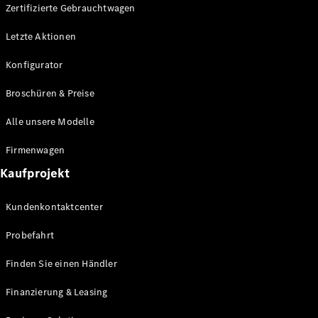
Plug-in-Hybrid Modelle
Zertifizierte Gebrauchtwagen
Letzte Aktionen
Limousine
Konfigurator
Broschüren & Preise
Alle unsere Modelle
Alle
Firmenwagen
Limousinen
Kaufprojekt
CLA
Elektrisch
CLA
Kundenkontaktcenter
C-Klasse
Limousine
Probefahrt
C-Klasse
Elektrisch
Limousine
Finden Sie einen Händler
EQE
Elektrisch
Limousine
Finanzierung & Leasing
EQS
Elektrisch
Limousine