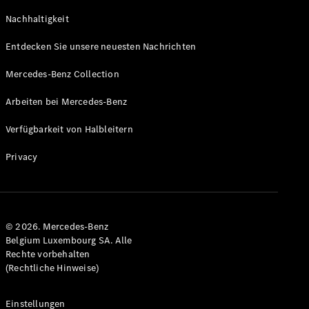
Coupe
Nachhaltigkeit
GLS
GLS
Neu
Entdecken Sie unsere neuesten Nachrichten
Mercedes-
Maybach
Mercedes-Benz Collection
GLS SUV
Mercedes-
Arbeiten bei Mercedes-Benz
Maybach
Neu
GLS SUV
Verfügbarkeit von Halbleitern
G-Klasse
Elektrisch
Geländewagen
Privacy
G-Klasse
Geländewagen
Konfigurator
© 2026. Mercedes-Benz
Mercedes-
Belgium Luxembourg SA. Alle
Benz Store
Rechte vorbehalten
T-Modell
(Rechtliche Hinweise)
Einstellungen