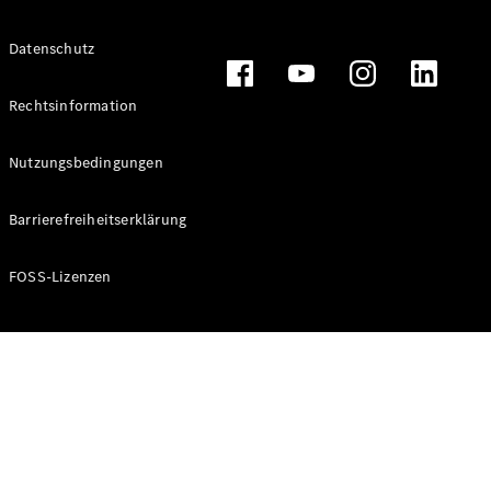
Datenschutz
Alle T-
Modelle
Rechtsinformation
CLA
Shooting
Elektrisch
Nutzungsbedingungen
Brake
CLA
Barrierefreiheitserklärung
Shooting
Brake
C-Klasse T-
FOSS-Lizenzen
Modell
C-Klasse T-
Modell All-
Terrain
E-Klasse T-
Modell
E-Klasse T-
Modell All-
Terrain