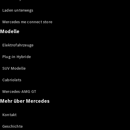
EQA
Elektrisch
Laden unterwegs
EQE
Elektrisch
Offroader
Mercedes me connect store
EQS
Elektrisch
Offroader
Modelle
Mercedes-
Maybach
Elektrisch
Elektrofahrzeuge
EQS
Offroader
Plug-in Hybride
GLA
GLA
Neu
SUV Modelle
GLA
Neu
Elektrisch
GLB
Elektrisch
Cabriolets
GLB
GLC
Elektrisch
Mercedes-AMG GT
GLC
Mehr über Mercedes
GLC Coupé
GLE
GLE
Kontakt
Neu
GLE Coupé
Geschichte
GLE
Neu