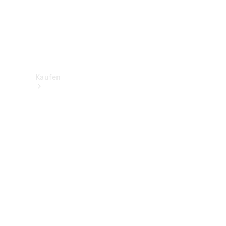
Kaufen
Neuwagenbestand
entdecken
Gebrauchtwagen
finden
Aktionen