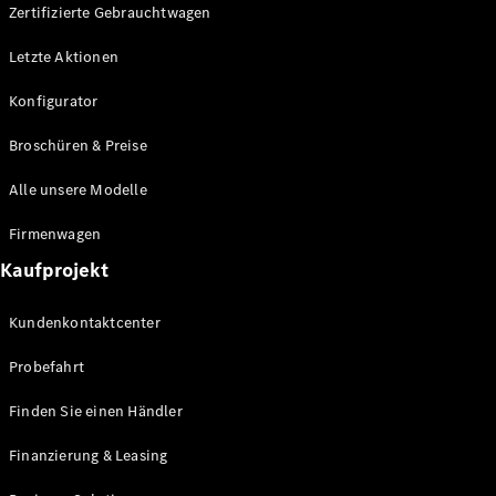
Plug-in-Hybrid Modelle
Zertifizierte Gebrauchtwagen
Letzte Aktionen
Limousine
Konfigurator
Broschüren & Preise
Alle unsere Modelle
Alle
Firmenwagen
Limousinen
Kaufprojekt
CLA
Elektrisch
CLA
Kundenkontaktcenter
C-Klasse
Limousine
Probefahrt
C-Klasse
Elektrisch
Limousine
Finden Sie einen Händler
EQE
Elektrisch
Limousine
Finanzierung & Leasing
EQS
Elektrisch
Limousine