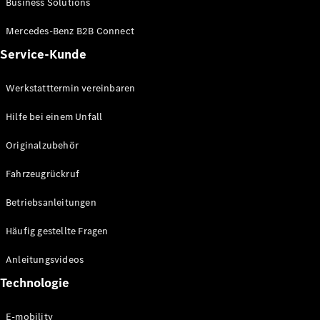
Business Solutions
E-Klasse
Limousine
Mercedes-Benz B2B Connect
S-Klasse
Service-Kunde
S-Klasse
Limousine
lang
Werkstatttermin vereinbaren
Mercedes-
Maybach S-
Hilfe bei einem Unfall
Klasse
Originalzubehör
Konfigurator
Fahrzeugrückruf
Mercedes-
Benz Store
Betriebsanleitungen
SUV
Häufig gestellte Fragen
Anleitungsvideos
Technologie
Alle SUVs
E-mobility