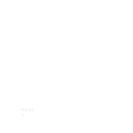
Mercedes-
Benz Apps
Betriebsanleitungen
Support &
Kontakt
Marke