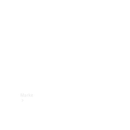
Mercedes-
Benz Apps
Betriebsanleitungen
Support &
Kontakt
Marke