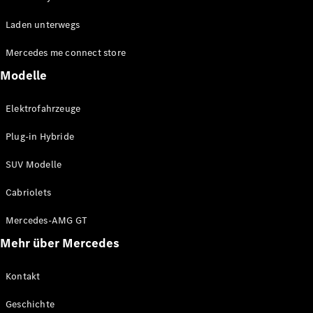
EQE
Elektrisch
Laden unterwegs
SUV
EQS
Elektrisch
Mercedes me connect store
SUV
Mercedes-
Modelle
Maybach
Elektrisch
EQS SUV
Elektrofahrzeuge
GLA
GLA
Neu
Plug-in Hybride
GLA
Neu
Elektrisch
GLB
Elektrisch
SUV Modelle
GLB
GLC
Elektrisch
Cabriolets
GLC
GLC Coupé
Mercedes-AMG GT
GLE
Mehr über Mercedes
GLE
Neu
GLE Coupé
GLE
Kontakt
Neu
Coupé
Geschichte
GLS