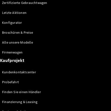
Plug-in-Hybrid Modelle
Zertifizierte Gebrauchtwagen
Letzte Aktionen
Limousine
Konfigurator
Broschüren & Preise
Alle unsere Modelle
Alle
Firmenwagen
Limousinen
Kaufprojekt
CLA
Elektrisch
CLA
Kundenkontaktcenter
C-Klasse
Limousine
Probefahrt
C-Klasse
Elektrisch
Limousine
Finden Sie einen Händler
EQE
Elektrisch
Limousine
Finanzierung & Leasing
EQS
Elektrisch
Limousine