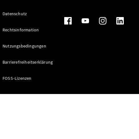
Alle T-
Datenschutz
Modelle
CLA
Shooting
Rechtsinformation
Elektrisch
Brake
CLA
Nutzungsbedingungen
Shooting
Brake
Barrierefreiheitserklärung
C-Klasse T-
Modell
C-Klasse T-
FOSS-Lizenzen
Modell All-
Terrain
E-Klasse T-
Modell
E-Klasse T-
Modell All-
Terrain
Konfigurator