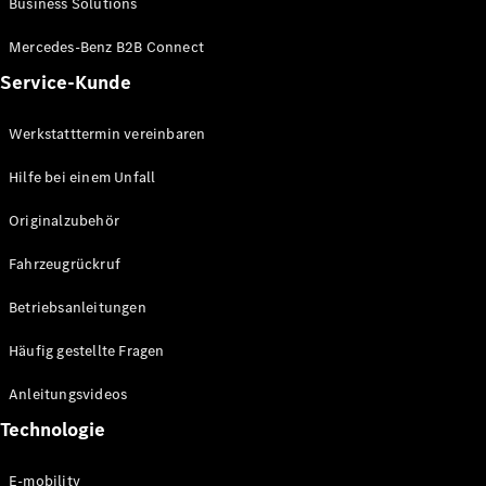
Business Solutions
E-Klasse
Limousine
Mercedes-Benz B2B Connect
S-Klasse
Service-Kunde
S-Klasse
Lang
Mercedes-
Werkstatttermin vereinbaren
Maybach S-
Klasse
Hilfe bei einem Unfall
Originalzubehör
Konfigurator
Mercedes-
Fahrzeugrückruf
Benz Store
SUV
Betriebsanleitungen
Häufig gestellte Fragen
Anleitungsvideos
Technologie
Alle SUVs
EQA
E-mobility
Elektrisch