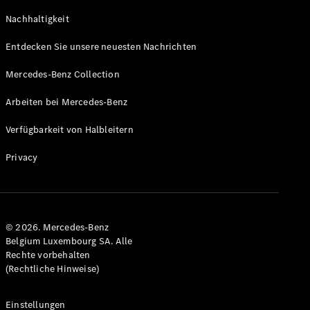
GLS
Neu
Nachhaltigkeit
Mercedes-
Maybach
Entdecken Sie unsere neuesten Nachrichten
GLS SUV
Mercedes-
Mercedes-Benz Collection
Maybach
Neu
GLS SUV
Arbeiten bei Mercedes-Benz
G-Klasse
Elektrisch
Geländewagen
Verfügbarkeit von Halbleitern
G-Klasse
Geländewagen
Privacy
Konfigurator
Mercedes-
Benz Store
© 2026. Mercedes-Benz
T-Modell
Belgium Luxembourg SA. Alle
Rechte vorbehalten
(Rechtliche Hinweise)
Einstellungen