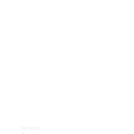
Räder &
Reifen
Zubehör
Mercedes-
Benz
Collection
Autopflege
Services