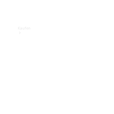
Kaufen
Neuwagenbestand
entdecken
Gebrauchtwagen
finden
Aktionen
Fleet &
Corporate