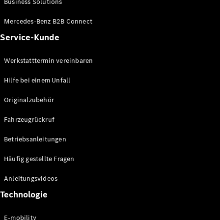
Business Solutions
E-Klasse
Limousine
Mercedes-Benz B2B Connect
S-Klasse
Service-Kunde
S-Klasse
Lang
Mercedes-
Werkstatttermin vereinbaren
Maybach S-
Klasse
Hilfe bei einem Unfall
Originalzubehör
Konfigurator
Mercedes-
Fahrzeugrückruf
Benz Store
SUV
Betriebsanleitungen
Häufig gestellte Fragen
Anleitungsvideos
Technologie
Alle SUVs
EQA
E-mobility
Elektrisch