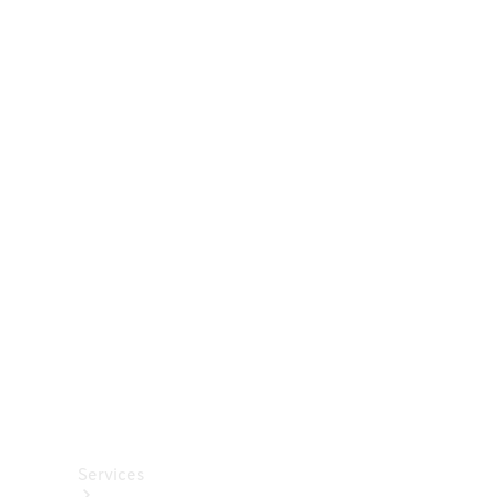
Räder &
Reifen
Zubehör
Mercedes-
Benz
Collection
Autopflege
Services