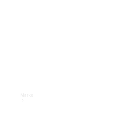
Mercedes-
Benz Apps
Betriebsanleitungen
Support &
Kontakt
Marke