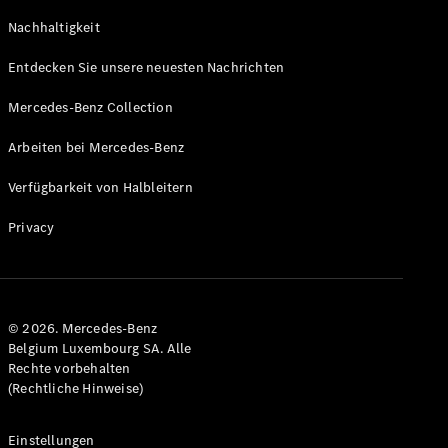
GLS
Neu
Nachhaltigkeit
Mercedes-
Maybach
Entdecken Sie unsere neuesten Nachrichten
GLS SUV
Mercedes-
Mercedes-Benz Collection
Maybach
Neu
GLS SUV
Arbeiten bei Mercedes-Benz
G-Klasse
Elektrisch
Geländewagen
Verfügbarkeit von Halbleitern
G-Klasse
Geländewagen
Privacy
Konfigurator
Mercedes-
Benz Store
© 2026. Mercedes-Benz
T-Modell
Belgium Luxembourg SA. Alle
Rechte vorbehalten
(Rechtliche Hinweise)
Einstellungen