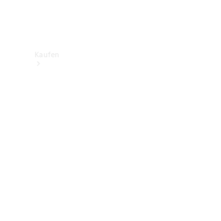
Kaufen
Neuwagenbestand
entdecken
Gebrauchtwagen
finden
Aktionen
Fleet &
Corporate