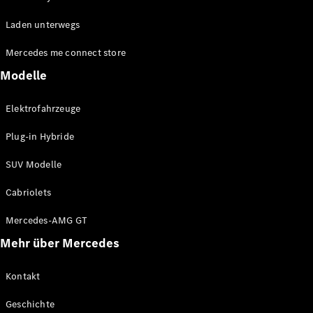
EQE
Elektrisch
Laden unterwegs
SUV
EQS
Elektrisch
Mercedes me connect store
SUV
Mercedes-
Modelle
Maybach
Elektrisch
EQS SUV
Elektrofahrzeuge
GLA
GLA
Neu
Plug-in Hybride
GLA
Neu
Elektrisch
GLB
Elektrisch
SUV Modelle
GLB
GLC
Elektrisch
Cabriolets
GLC
GLC Coupé
Mercedes-AMG GT
GLE
Mehr über Mercedes
GLE
Neu
GLE Coupé
GLE
Kontakt
Neu
Coupé
Geschichte
GLS