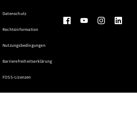
Alle T-
Datenschutz
Modelle
CLA
Shooting
Rechtsinformation
Elektrisch
Brake
CLA
Nutzungsbedingungen
Shooting
Brake
Barrierefreiheitserklärung
C-Klasse T-
Modell
C-Klasse T-
FOSS-Lizenzen
Modell All-
Terrain
E-Klasse T-
Modell
E-Klasse T-
Modell All-
Terrain
Konfigurator