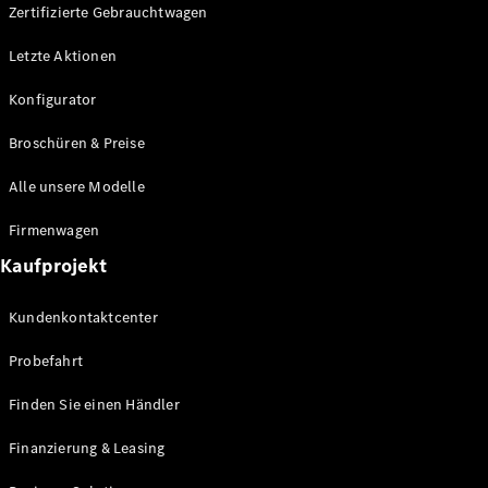
Plug-in-Hybrid Modelle
Zertifizierte Gebrauchtwagen
Letzte Aktionen
Limousine
Konfigurator
Broschüren & Preise
Alle unsere Modelle
Alle
Firmenwagen
Limousinen
Kaufprojekt
CLA
Elektrisch
CLA
Kundenkontaktcenter
C-Klasse
Limousine
Probefahrt
C-Klasse
Elektrisch
Limousine
Finden Sie einen Händler
EQE
Elektrisch
Limousine
Finanzierung & Leasing
EQS
Elektrisch
Limousine