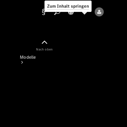
Zum Inhalt springen
Nach oben
Anbieter/Datenschutz
Modelle
Alle Modelle
Neue Modelle
Elektromodelle