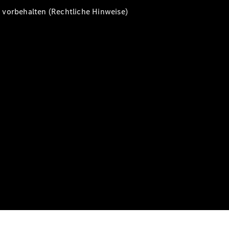
vorbehalten (Rechtliche Hinweise)
Alle T-
Modelle
CLA
Shooting
Elektrisch
Brake
CLA
Shooting
Brake
C-Klasse T-
Modell
C-Klasse T-
Modell All-
Terrain
E-Klasse T-
Modell
E-Klasse T-
Modell All-
Terrain
Konfigurator