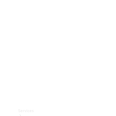
Räder &
Reifen
Zubehör
Mercedes-
Benz
Collection
Autopflege
Services