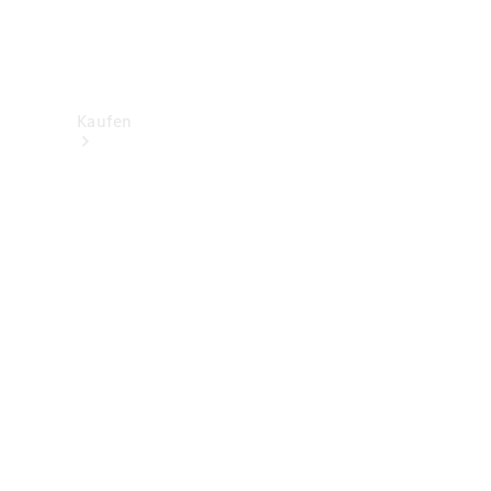
Kaufen
Neuwagenbestand
entdecken
Gebrauchtwagen
finden
Aktionen
Fleet &
Corporate