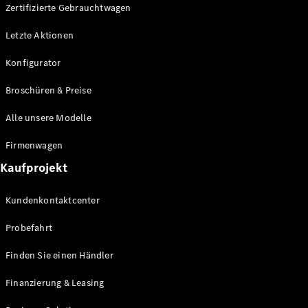
Plug-in-Hybrid Modelle
Zertifizierte Gebrauchtwagen
Letzte Aktionen
Limousine
Konfigurator
Broschüren & Preise
Alle unsere Modelle
Alle
Firmenwagen
Limousinen
Kaufprojekt
CLA
Elektrisch
CLA
Kundenkontaktcenter
C-Klasse
Limousine
Probefahrt
C-Klasse
Elektrisch
Limousine
Finden Sie einen Händler
EQE
Elektrisch
Limousine
Finanzierung & Leasing
EQS
Elektrisch
Limousine