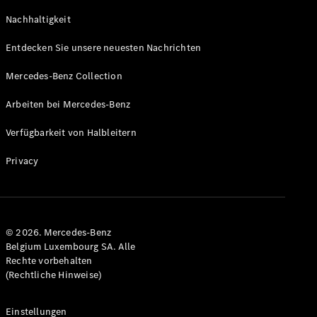
GLS
Neu
Nachhaltigkeit
Mercedes-
Maybach
Entdecken Sie unsere neuesten Nachrichten
GLS SUV
Mercedes-
Mercedes-Benz Collection
Maybach
Neu
GLS SUV
Arbeiten bei Mercedes-Benz
G-Klasse
Elektrisch
Geländewagen
Verfügbarkeit von Halbleitern
G-Klasse
Geländewagen
Privacy
Konfigurator
Mercedes-
Benz Store
© 2026. Mercedes-Benz
T-Modell
Belgium Luxembourg SA. Alle
Rechte vorbehalten
(Rechtliche Hinweise)
Einstellungen