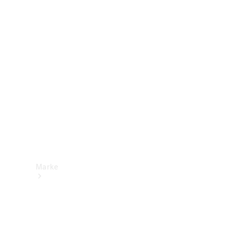
Mercedes-
Benz Apps
Betriebsanleitungen
Support &
Kontakt
Marke