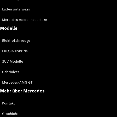
EQE
Elektrisch
Laden unterwegs
SUV
EQS
Elektrisch
Mercedes me connect store
SUV
Mercedes-
Modelle
Maybach
Elektrisch
EQS SUV
Elektrofahrzeuge
GLA
GLA
Neu
Plug-in Hybride
GLA
Neu
Elektrisch
GLB
Elektrisch
SUV Modelle
GLB
GLC
Elektrisch
Cabriolets
GLC
GLC Coupé
Mercedes-AMG GT
GLE
Mehr über Mercedes
GLE
Neu
GLE Coupé
GLE
Kontakt
Neu
Coupé
Geschichte
GLS