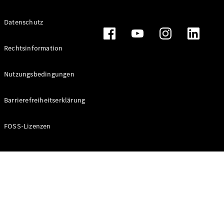
Alle T-
Datenschutz
Modelle
CLA
Shooting
Rechtsinformation
Elektrisch
Brake
CLA
Nutzungsbedingungen
Shooting
Brake
Barrierefreiheitserklärung
C-Klasse T-
Modell
C-Klasse T-
FOSS-Lizenzen
Modell All-
Terrain
E-Klasse T-
Modell
E-Klasse T-
Modell All-
Terrain
Konfigurator