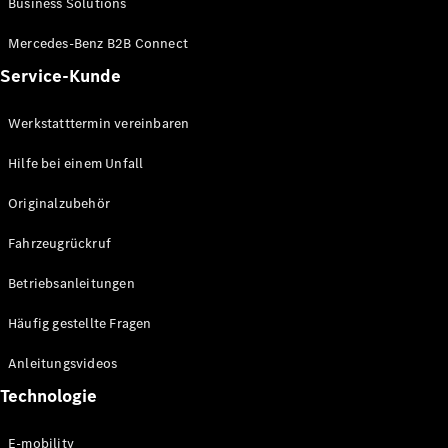
Business Solutions
E-Klasse
Limousine
Mercedes-Benz B2B Connect
S-Klasse
Service-Kunde
S-Klasse
Lang
Mercedes-
Werkstatttermin vereinbaren
Maybach S-
Klasse
Hilfe bei einem Unfall
Originalzubehör
Konfigurator
Mercedes-
Fahrzeugrückruf
Benz Store
SUV
Betriebsanleitungen
Häufig gestellte Fragen
Anleitungsvideos
Technologie
Alle SUVs
EQA
E-mobility
Elektrisch