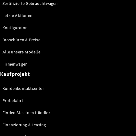
Plug-in-Hybrid Modelle
Zertifizierte Gebrauchtwagen
Letzte Aktionen
Limousine
Konfigurator
Broschüren & Preise
Alle unsere Modelle
Alle
Firmenwagen
Limousinen
Kaufprojekt
CLA
Elektrisch
CLA
Kundenkontaktcenter
C-Klasse
Limousine
Probefahrt
C-Klasse
Elektrisch
Limousine
Finden Sie einen Händler
EQE
Elektrisch
Limousine
Finanzierung & Leasing
EQS
Elektrisch
Limousine