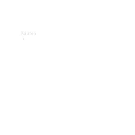
Kaufen
Neuwagenbestand
entdecken
Gebrauchtwagen
finden
Aktionen
Fleet &
Corporate