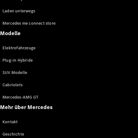
EQE
Elektrisch
Laden unterwegs
SUV
EQS
Elektrisch
Mercedes me connect store
SUV
Mercedes-
Modelle
Maybach
Elektrisch
EQS SUV
Elektrofahrzeuge
GLA
GLA
Neu
Plug-in Hybride
GLA
Neu
Elektrisch
GLB
Elektrisch
SUV Modelle
GLB
GLC
Elektrisch
Cabriolets
GLC
GLC Coupé
Mercedes-AMG GT
GLE
Mehr über Mercedes
GLE
Neu
GLE Coupé
GLE
Kontakt
Neu
Coupé
Geschichte
GLS