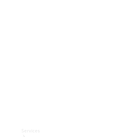
Räder &
Reifen
Zubehör
Mercedes-
Benz
Collection
Autopflege
Services