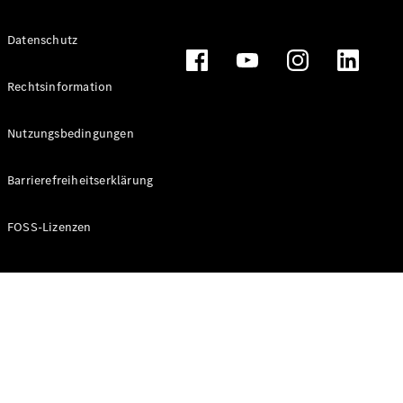
Alle T-
Datenschutz
Modelle
CLA
Shooting
Rechtsinformation
Elektrisch
Brake
CLA
Nutzungsbedingungen
Shooting
Brake
Barrierefreiheitserklärung
C-Klasse T-
Modell
C-Klasse T-
FOSS-Lizenzen
Modell All-
Terrain
E-Klasse T-
Modell
E-Klasse T-
Modell All-
Terrain
Konfigurator