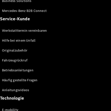
Business Solutions
E-Klasse
Limousine
Mercedes-Benz B2B Connect
S-Klasse
Service-Kunde
S-Klasse
Lang
Mercedes-
Werkstatttermin vereinbaren
Maybach S-
Klasse
Hilfe bei einem Unfall
Originalzubehör
Konfigurator
Mercedes-
Fahrzeugrückruf
Benz Store
SUV
Betriebsanleitungen
Häufig gestellte Fragen
Anleitungsvideos
Technologie
Alle SUVs
EQA
E-mobility
Elektrisch