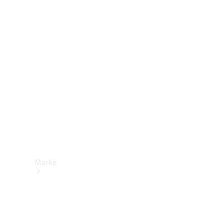
Mercedes-
Benz Apps
Betriebsanleitungen
Support &
Kontakt
Marke