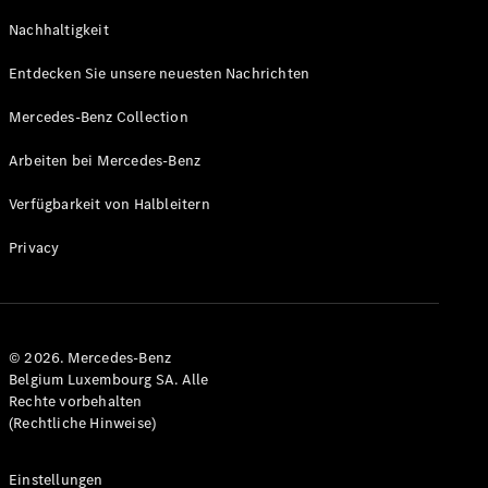
GLS
Neu
Nachhaltigkeit
Mercedes-
Maybach
Entdecken Sie unsere neuesten Nachrichten
GLS SUV
Mercedes-
Mercedes-Benz Collection
Maybach
Neu
GLS SUV
Arbeiten bei Mercedes-Benz
G-Klasse
Elektrisch
Geländewagen
Verfügbarkeit von Halbleitern
G-Klasse
Geländewagen
Privacy
Konfigurator
Mercedes-
Benz Store
© 2026. Mercedes-Benz
T-Modell
Belgium Luxembourg SA. Alle
Rechte vorbehalten
(Rechtliche Hinweise)
Einstellungen