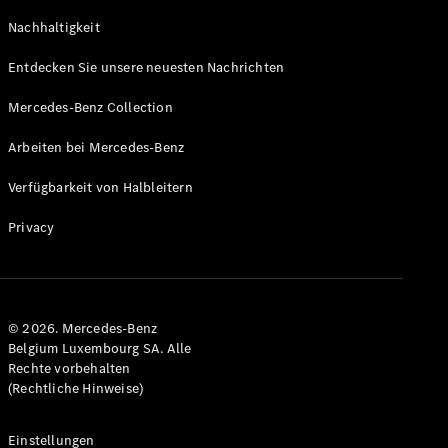
GLS
Neu
Nachhaltigkeit
Mercedes-
Maybach
Entdecken Sie unsere neuesten Nachrichten
GLS SUV
Mercedes-
Mercedes-Benz Collection
Maybach
Neu
GLS SUV
Arbeiten bei Mercedes-Benz
G-Klasse
Elektrisch
Geländewagen
Verfügbarkeit von Halbleitern
G-Klasse
Geländewagen
Privacy
Konfigurator
Mercedes-
Benz Store
© 2026. Mercedes-Benz
T-Modell
Belgium Luxembourg SA. Alle
Rechte vorbehalten
(Rechtliche Hinweise)
Einstellungen