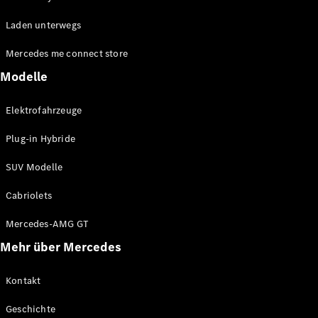
EQE
Elektrisch
Laden unterwegs
SUV
EQS
Elektrisch
Mercedes me connect store
SUV
Mercedes-
Modelle
Maybach
Elektrisch
EQS SUV
Elektrofahrzeuge
GLA
GLA
Neu
Plug-in Hybride
GLA
Neu
Elektrisch
GLB
Elektrisch
SUV Modelle
GLB
GLC
Elektrisch
Cabriolets
GLC
GLC Coupé
Mercedes-AMG GT
GLE
Mehr über Mercedes
GLE
Neu
GLE Coupé
GLE
Kontakt
Neu
Coupé
Geschichte
GLS