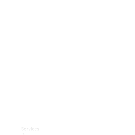
Räder &
Reifen
Zubehör
Mercedes-
Benz
Collection
Autopflege
Services