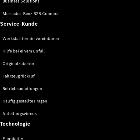
Business Solutions
E-Klasse
Limousine
Mercedes-Benz B2B Connect
S-Klasse
Service-Kunde
S-Klasse
Lang
Mercedes-
Werkstatttermin vereinbaren
Maybach S-
Klasse
Hilfe bei einem Unfall
Originalzubehör
Konfigurator
Mercedes-
Fahrzeugrückruf
Benz Store
SUV
Betriebsanleitungen
Häufig gestellte Fragen
Anleitungsvideos
Technologie
Alle SUVs
EQA
E-mobility
Elektrisch