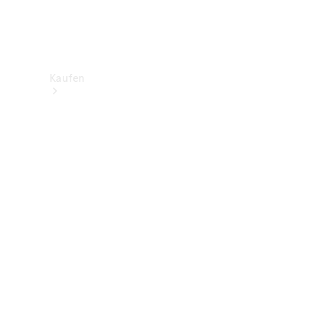
Kaufen
Neuwagenbestand
entdecken
Gebrauchtwagen
finden
Aktionen
Fleet &
Corporate