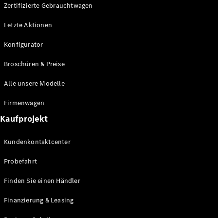
Plug-in-Hybrid Modelle
Zertifizierte Gebrauchtwagen
Letzte Aktionen
Limousine
Konfigurator
Broschüren & Preise
Alle unsere Modelle
Alle
Firmenwagen
Limousinen
Kaufprojekt
CLA
Elektrisch
CLA
Kundenkontaktcenter
C-Klasse
Limousine
Probefahrt
C-Klasse
Elektrisch
Limousine
Finden Sie einen Händler
EQE
Elektrisch
Limousine
Finanzierung & Leasing
EQS
Elektrisch
Limousine