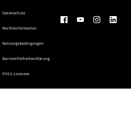
Alle T-
Datenschutz
Modelle
CLA
Shooting
Rechtsinformation
Elektrisch
Brake
CLA
Nutzungsbedingungen
Shooting
Brake
Barrierefreiheitserklärung
C-Klasse T-
Modell
C-Klasse T-
FOSS-Lizenzen
Modell All-
Terrain
E-Klasse T-
Modell
E-Klasse T-
Modell All-
Terrain
Konfigurator