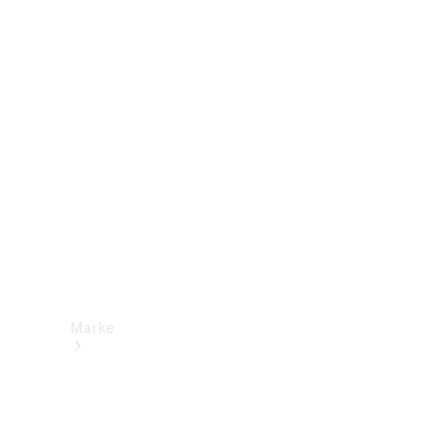
Mercedes-
Benz Apps
Betriebsanleitungen
Support &
Kontakt
Marke