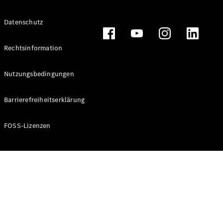
Alle T-
Datenschutz
Modelle
CLA
Shooting
Rechtsinformation
Elektrisch
Brake
CLA
Nutzungsbedingungen
Shooting
Brake
Barrierefreiheitserklärung
C-Klasse T-
Modell
C-Klasse T-
FOSS-Lizenzen
Modell All-
Terrain
E-Klasse T-
Modell
E-Klasse T-
Modell All-
Terrain
Konfigurator