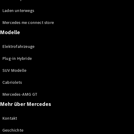
EQE
Elektrisch
Laden unterwegs
SUV
EQS
Elektrisch
Mercedes me connect store
SUV
Mercedes-
Modelle
Maybach
Elektrisch
EQS SUV
Elektrofahrzeuge
GLA
GLA
Neu
Plug-in Hybride
GLA
Neu
Elektrisch
GLB
Elektrisch
SUV Modelle
GLB
GLC
Elektrisch
Cabriolets
GLC
GLC Coupé
Mercedes-AMG GT
GLE
Mehr über Mercedes
GLE
Neu
GLE Coupé
GLE
Kontakt
Neu
Coupé
Geschichte
GLS