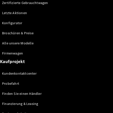
Plug-in-Hybrid Modelle
Zertifizierte Gebrauchtwagen
Letzte Aktionen
Limousine
Konfigurator
Broschüren & Preise
Alle unsere Modelle
Alle
Firmenwagen
Limousinen
Kaufprojekt
CLA
Elektrisch
CLA
Kundenkontaktcenter
C-Klasse
Limousine
Probefahrt
C-Klasse
Elektrisch
Limousine
Finden Sie einen Händler
EQE
Elektrisch
Limousine
Finanzierung & Leasing
EQS
Elektrisch
Limousine