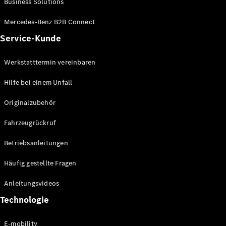
Business Solutions
E-Klasse
Limousine
Mercedes-Benz B2B Connect
S-Klasse
Service-Kunde
S-Klasse
Lang
Mercedes-
Werkstatttermin vereinbaren
Maybach S-
Klasse
Hilfe bei einem Unfall
Originalzubehör
Konfigurator
Mercedes-
Fahrzeugrückruf
Benz Store
SUV
Betriebsanleitungen
Häufig gestellte Fragen
Anleitungsvideos
Technologie
Alle SUVs
EQA
E-mobility
Elektrisch