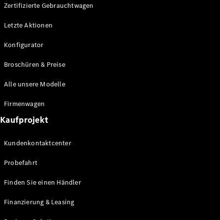
Plug-in-Hybrid Modelle
Zertifizierte Gebrauchtwagen
Letzte Aktionen
Limousine
Konfigurator
Broschüren & Preise
Alle unsere Modelle
Alle
Firmenwagen
Limousinen
Kaufprojekt
CLA
Elektrisch
CLA
Kundenkontaktcenter
C-Klasse
Limousine
Probefahrt
C-Klasse
Elektrisch
Limousine
Finden Sie einen Händler
EQE
Elektrisch
Limousine
Finanzierung & Leasing
EQS
Elektrisch
Limousine