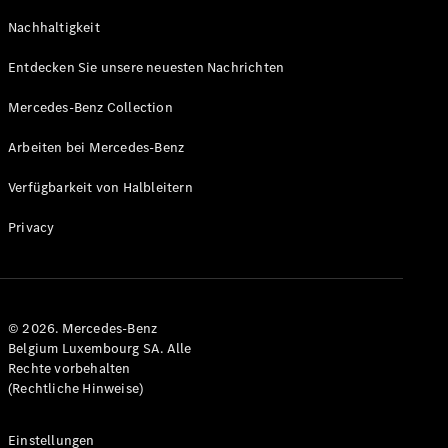
GLS
Neu
Nachhaltigkeit
Mercedes-
Maybach
Entdecken Sie unsere neuesten Nachrichten
GLS SUV
Mercedes-
Mercedes-Benz Collection
Maybach
Neu
GLS SUV
Arbeiten bei Mercedes-Benz
G-Klasse
Elektrisch
Geländewagen
Verfügbarkeit von Halbleitern
G-Klasse
Geländewagen
Privacy
Konfigurator
Mercedes-
Benz Store
© 2026. Mercedes-Benz
T-Modell
Belgium Luxembourg SA. Alle
Rechte vorbehalten
(Rechtliche Hinweise)
Einstellungen