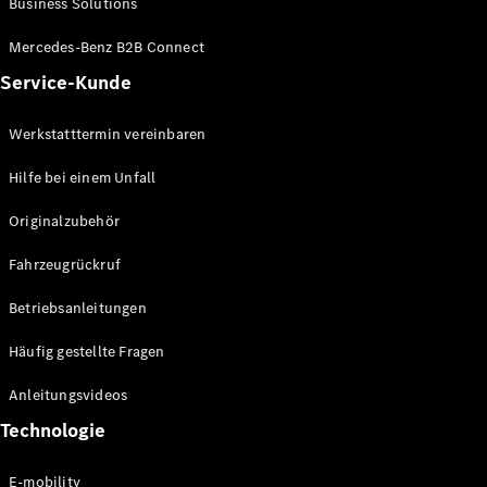
Business Solutions
E-Klasse
Limousine
Mercedes-Benz B2B Connect
S-Klasse
Service-Kunde
S-Klasse
Lang
Mercedes-
Werkstatttermin vereinbaren
Maybach S-
Klasse
Hilfe bei einem Unfall
Originalzubehör
Konfigurator
Mercedes-
Fahrzeugrückruf
Benz Store
SUV
Betriebsanleitungen
Häufig gestellte Fragen
Anleitungsvideos
Technologie
Alle SUVs
EQA
E-mobility
Elektrisch