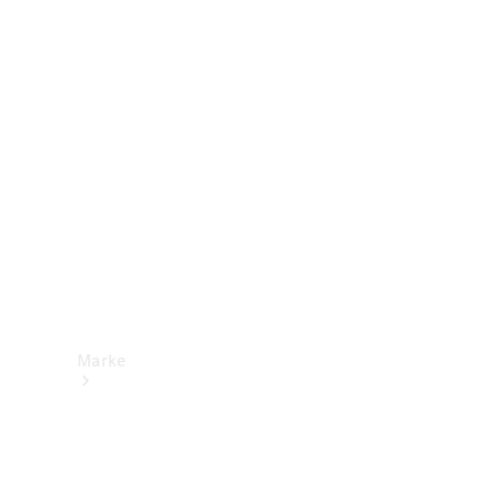
Mercedes-
Benz Apps
Betriebsanleitungen
Support &
Kontakt
Marke