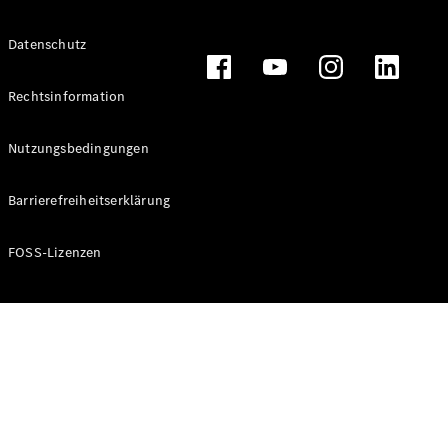
Alle T-
Datenschutz
Modelle
CLA
Shooting
Rechtsinformation
Elektrisch
Brake
CLA
Nutzungsbedingungen
Shooting
Brake
Barrierefreiheitserklärung
C-Klasse T-
Modell
C-Klasse T-
FOSS-Lizenzen
Modell All-
Terrain
E-Klasse T-
Modell
E-Klasse T-
Modell All-
Terrain
Konfigurator