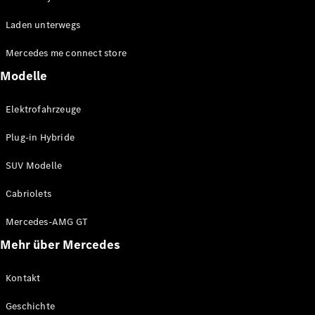
EQE
Elektrisch
Laden unterwegs
SUV
EQS
Elektrisch
Mercedes me connect store
SUV
Mercedes-
Modelle
Maybach
Elektrisch
EQS SUV
Elektrofahrzeuge
GLA
GLA
Neu
Plug-in Hybride
GLA
Neu
Elektrisch
GLB
Elektrisch
SUV Modelle
GLB
GLC
Elektrisch
Cabriolets
GLC
GLC Coupé
Mercedes-AMG GT
GLE
Mehr über Mercedes
GLE
Neu
GLE Coupé
GLE
Kontakt
Neu
Coupé
Geschichte
GLS