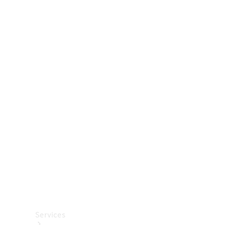
Räder &
Reifen
Zubehör
Mercedes-
Benz
Collection
Autopflege
Services