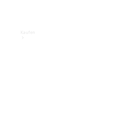
Kaufen
Neuwagenbestand
entdecken
Gebrauchtwagen
finden
Aktionen
Fleet &
Corporate