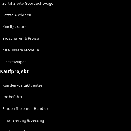
Plug-in-Hybrid Modelle
Zertifizierte Gebrauchtwagen
Letzte Aktionen
Limousine
Konfigurator
Broschüren & Preise
Alle unsere Modelle
Alle
Firmenwagen
Limousinen
Kaufprojekt
CLA
Elektrisch
CLA
Kundenkontaktcenter
C-Klasse
Limousine
Probefahrt
C-Klasse
Elektrisch
Limousine
Finden Sie einen Händler
EQE
Elektrisch
Limousine
Finanzierung & Leasing
EQS
Elektrisch
Limousine