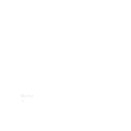
Mercedes-
Benz Apps
Betriebsanleitungen
Support &
Kontakt
Marke