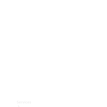
Räder &
Reifen
Zubehör
Mercedes-
Benz
Collection
Autopflege
Services