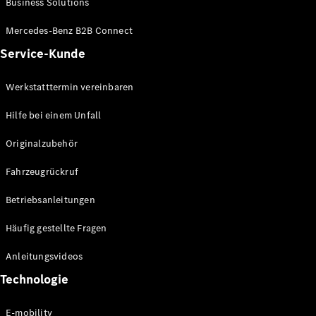
Business Solutions
E-Klasse
Limousine
Mercedes-Benz B2B Connect
S-Klasse
Service-Kunde
S-Klasse
Lang
Mercedes-
Werkstatttermin vereinbaren
Maybach S-
Klasse
Hilfe bei einem Unfall
Originalzubehör
Konfigurator
Mercedes-
Fahrzeugrückruf
Benz Store
SUV
Betriebsanleitungen
Häufig gestellte Fragen
Anleitungsvideos
Technologie
Alle SUVs
EQA
E-mobility
Elektrisch