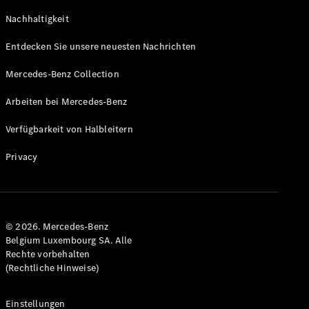
GLS
Neu
Nachhaltigkeit
Mercedes-
Maybach
Entdecken Sie unsere neuesten Nachrichten
GLS SUV
Mercedes-
Mercedes-Benz Collection
Maybach
Neu
GLS SUV
Arbeiten bei Mercedes-Benz
G-Klasse
Elektrisch
Geländewagen
Verfügbarkeit von Halbleitern
G-Klasse
Geländewagen
Privacy
Konfigurator
Mercedes-
Benz Store
© 2026. Mercedes-Benz
T-Modell
Belgium Luxembourg SA. Alle
Rechte vorbehalten
(Rechtliche Hinweise)
Einstellungen