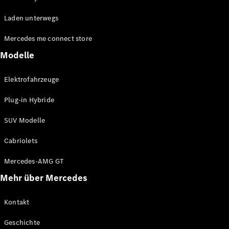
EQE
Elektrisch
Laden unterwegs
SUV
EQS
Elektrisch
Mercedes me connect store
SUV
Mercedes-
Modelle
Maybach
Elektrisch
EQS SUV
Elektrofahrzeuge
GLA
GLA
Neu
Plug-in Hybride
GLA
Neu
Elektrisch
GLB
Elektrisch
SUV Modelle
GLB
GLC
Elektrisch
Cabriolets
GLC
GLC Coupé
Mercedes-AMG GT
GLE
Mehr über Mercedes
GLE
Neu
GLE Coupé
GLE
Kontakt
Neu
Coupé
Geschichte
GLS