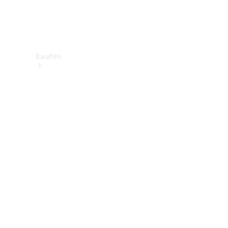
Kaufen
Neuwagenbestand
entdecken
Gebrauchtwagen
finden
Aktionen
Fleet &
Corporate