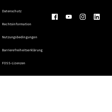
Alle T-
Datenschutz
Modelle
CLA
Shooting
Rechtsinformation
Elektrisch
Brake
CLA
Nutzungsbedingungen
Shooting
Brake
Barrierefreiheitserklärung
C-Klasse T-
Modell
C-Klasse T-
FOSS-Lizenzen
Modell All-
Terrain
E-Klasse T-
Modell
E-Klasse T-
Modell All-
Terrain
Konfigurator