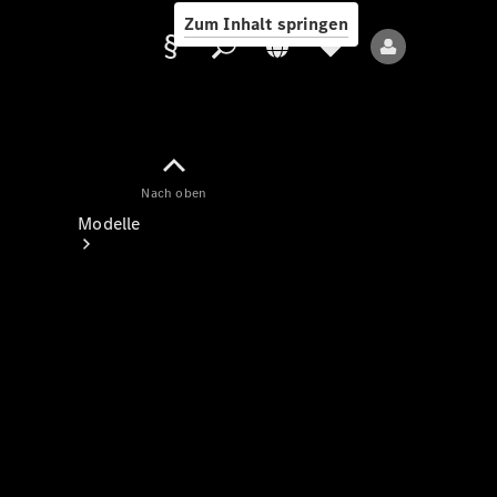
Zum Inhalt springen
Nach oben
Anbieter/Datenschutz
Modelle
Alle Modelle
Neue Modelle
Elektromodelle