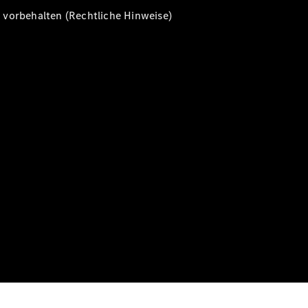
vorbehalten (Rechtliche Hinweise)
Alle T-
Modelle
CLA
Shooting
Elektrisch
Brake
CLA
Shooting
Brake
C-Klasse T-
Modell
C-Klasse T-
Modell All-
Terrain
E-Klasse T-
Modell
E-Klasse T-
Modell All-
Terrain
Konfigurator