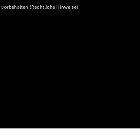
vorbehalten (Rechtliche Hinweise)
Alle T-
Modelle
CLA
Shooting
Elektrisch
Brake
CLA
Shooting
Brake
C-Klasse T-
Modell
C-Klasse T-
Modell All-
Terrain
E-Klasse T-
Modell
E-Klasse T-
Modell All-
Terrain
Konfigurator