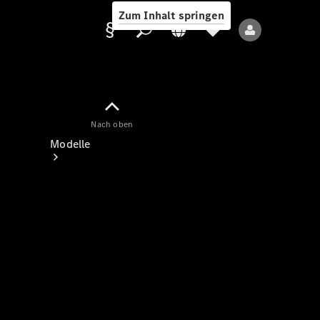
Zum Inhalt springen
Nach oben
Anbieter/Datenschutz
Modelle
Alle Modelle
Neue Modelle
Elektromodelle