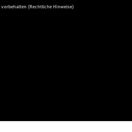
vorbehalten (Rechtliche Hinweise)
Alle T-
Modelle
CLA
Shooting
Elektrisch
Brake
CLA
Shooting
Brake
C-Klasse T-
Modell
C-Klasse T-
Modell All-
Terrain
E-Klasse T-
Modell
E-Klasse T-
Modell All-
Terrain