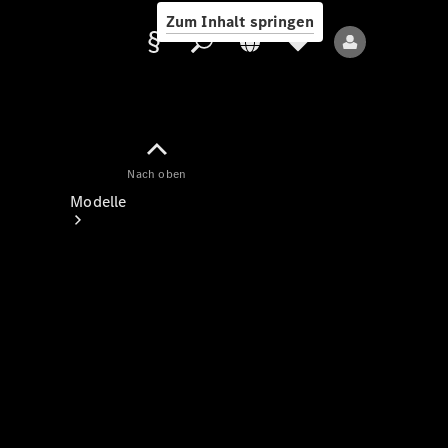
Zum Inhalt springen
Nach oben
Anbieter/Datenschutz
Modelle
Alle Modelle
Neue Modelle
Elektromodelle