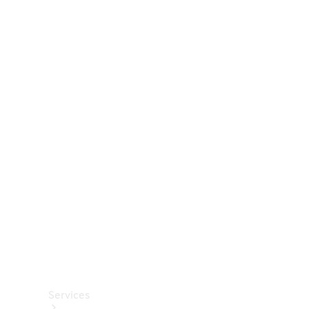
Räder &
Reifen
Zubehör
Mercedes-
Benz
Collection
Autopflege
Services