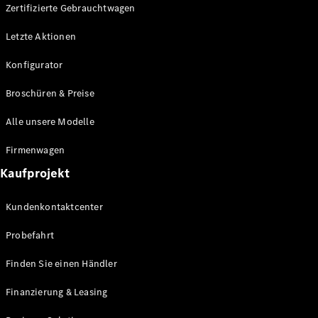
Plug-in-Hybrid Modelle
Zertifizierte Gebrauchtwagen
Letzte Aktionen
Limousine
Konfigurator
Broschüren & Preise
Alle unsere Modelle
Alle
Firmenwagen
Limousinen
Kaufprojekt
CLA
Elektrisch
CLA
Kundenkontaktcenter
C-Klasse
Limousine
Probefahrt
C-Klasse
Elektrisch
Limousine
Finden Sie einen Händler
EQE
Elektrisch
Limousine
Finanzierung & Leasing
EQS
Elektrisch
Limousine