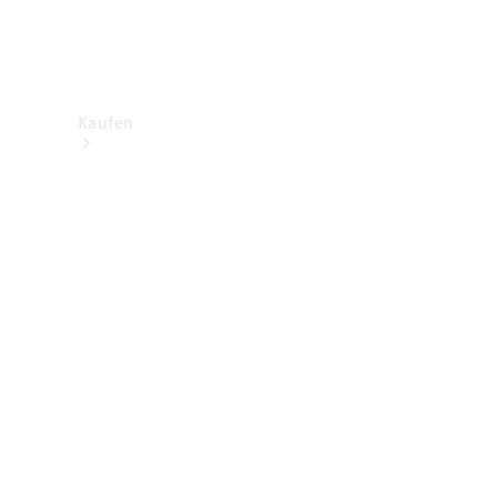
Kaufen
Neuwagenbestand
entdecken
Gebrauchtwagen
finden
Aktionen
Fleet &
Corporate