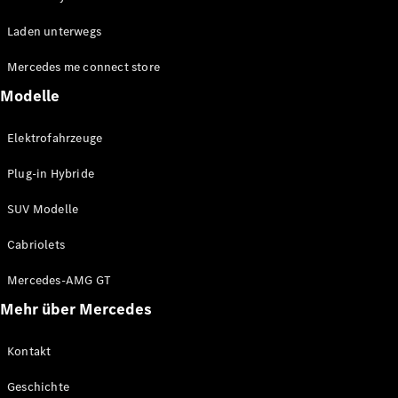
EQE
Elektrisch
Laden unterwegs
SUV
EQS
Elektrisch
Mercedes me connect store
SUV
Mercedes-
Modelle
Maybach
Elektrisch
EQS SUV
Elektrofahrzeuge
GLA
GLA
Neu
Plug-in Hybride
GLA
Neu
Elektrisch
GLB
Elektrisch
SUV Modelle
GLB
GLC
Elektrisch
Cabriolets
GLC
GLC Coupé
Mercedes-AMG GT
GLE
Mehr über Mercedes
GLE
Neu
GLE Coupé
GLE
Kontakt
Neu
Coupé
Geschichte
GLS