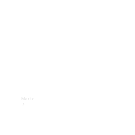
Mercedes-
Benz Apps
Betriebsanleitungen
Support &
Kontakt
Marke