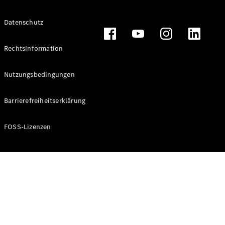
Alle T-
Datenschutz
Modelle
CLA
Shooting
Rechtsinformation
Elektrisch
Brake
CLA
Nutzungsbedingungen
Shooting
Brake
Barrierefreiheitserklärung
C-Klasse T-
Modell
C-Klasse T-
FOSS-Lizenzen
Modell All-
Terrain
E-Klasse T-
Modell
E-Klasse T-
Modell All-
Terrain
Konfigurator