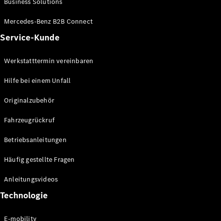
Business Solutions
E-Klasse
Limousine
Mercedes-Benz B2B Connect
S-Klasse
Service-Kunde
S-Klasse
Lang
Mercedes-
Werkstatttermin vereinbaren
Maybach S-
Klasse
Hilfe bei einem Unfall
Originalzubehör
Konfigurator
Mercedes-
Fahrzeugrückruf
Benz Store
SUV
Betriebsanleitungen
Häufig gestellte Fragen
Anleitungsvideos
Technologie
Alle SUVs
EQA
E-mobility
Elektrisch