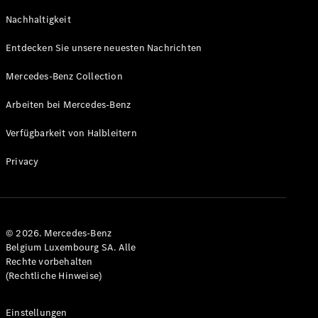
GLS
Neu
Nachhaltigkeit
Mercedes-
Maybach
Entdecken Sie unsere neuesten Nachrichten
GLS SUV
Mercedes-
Mercedes-Benz Collection
Maybach
Neu
GLS SUV
Arbeiten bei Mercedes-Benz
G-Klasse
Elektrisch
Geländewagen
Verfügbarkeit von Halbleitern
G-Klasse
Geländewagen
Privacy
Konfigurator
Mercedes-
Benz Store
© 2026. Mercedes-Benz
T-Modell
Belgium Luxembourg SA. Alle
Rechte vorbehalten
(Rechtliche Hinweise)
Einstellungen