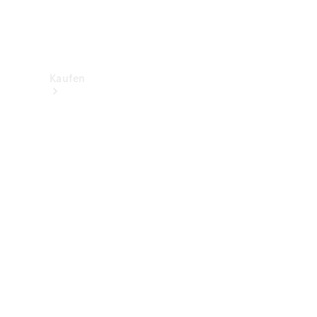
Kaufen
Neuwagenbestand
entdecken
Gebrauchtwagen
finden
Aktionen
Fleet &
Corporate