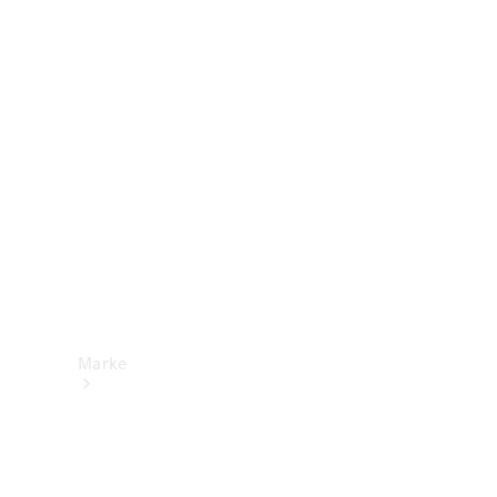
Mercedes-
Benz Apps
Betriebsanleitungen
Support &
Kontakt
Marke