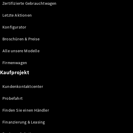
Plug-in-Hybrid Modelle
Zertifizierte Gebrauchtwagen
Letzte Aktionen
Limousine
Konfigurator
Broschüren & Preise
Alle unsere Modelle
Alle
Firmenwagen
Limousinen
Kaufprojekt
CLA
Elektrisch
CLA
Kundenkontaktcenter
C-Klasse
Limousine
Probefahrt
C-Klasse
Elektrisch
Limousine
Finden Sie einen Händler
EQE
Elektrisch
Limousine
Finanzierung & Leasing
EQS
Elektrisch
Limousine