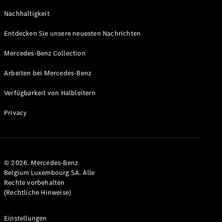
GLS
Neu
Nachhaltigkeit
Mercedes-
Maybach
Entdecken Sie unsere neuesten Nachrichten
GLS SUV
Mercedes-
Mercedes-Benz Collection
Maybach
Neu
GLS SUV
Arbeiten bei Mercedes-Benz
G-Klasse
Elektrisch
Geländewagen
Verfügbarkeit von Halbleitern
G-Klasse
Geländewagen
Privacy
Konfigurator
Mercedes-
Benz Store
© 2026. Mercedes-Benz
T-Modell
Belgium Luxembourg SA. Alle
Rechte vorbehalten
(Rechtliche Hinweise)
Einstellungen