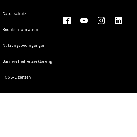
Alle T-
Datenschutz
Modelle
CLA
Shooting
Rechtsinformation
Elektrisch
Brake
CLA
Nutzungsbedingungen
Shooting
Brake
Barrierefreiheitserklärung
C-Klasse T-
Modell
C-Klasse T-
FOSS-Lizenzen
Modell All-
Terrain
E-Klasse T-
Modell
E-Klasse T-
Modell All-
Terrain
Konfigurator