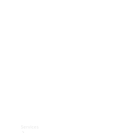
Räder &
Reifen
Zubehör
Mercedes-
Benz
Collection
Autopflege
Services