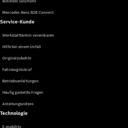
Business Solutions
E-Klasse
Limousine
Mercedes-Benz B2B Connect
S-Klasse
Service-Kunde
S-Klasse
Lang
Mercedes-
Werkstatttermin vereinbaren
Maybach S-
Klasse
Hilfe bei einem Unfall
Originalzubehör
Konfigurator
Mercedes-
Fahrzeugrückruf
Benz Store
SUV
Betriebsanleitungen
Häufig gestellte Fragen
Anleitungsvideos
Technologie
Alle SUVs
EQA
E-mobility
Elektrisch