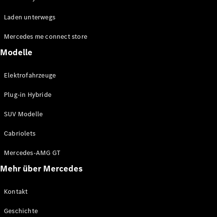
EQE
Elektrisch
Laden unterwegs
SUV
EQS
Elektrisch
Mercedes me connect store
SUV
Mercedes-
Modelle
Maybach
Elektrisch
EQS SUV
Elektrofahrzeuge
GLA
GLA
Neu
Plug-in Hybride
GLA
Neu
Elektrisch
GLB
Elektrisch
SUV Modelle
GLB
GLC
Elektrisch
Cabriolets
GLC
GLC Coupé
Mercedes-AMG GT
GLE
Mehr über Mercedes
GLE
Neu
GLE Coupé
GLE
Kontakt
Neu
Coupé
Geschichte
GLS