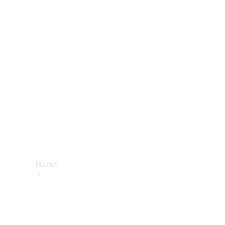
Mercedes-
Benz Apps
Betriebsanleitungen
Support &
Kontakt
Marke