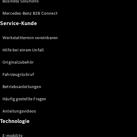
Business Solutions
E-Klasse
Limousine
Mercedes-Benz B2B Connect
S-Klasse
Service-Kunde
S-Klasse
Lang
Mercedes-
Werkstatttermin vereinbaren
Maybach S-
Klasse
Hilfe bei einem Unfall
Originalzubehör
Konfigurator
Mercedes-
Fahrzeugrückruf
Benz Store
SUV
Betriebsanleitungen
Häufig gestellte Fragen
Anleitungsvideos
Technologie
Alle SUVs
EQA
E-mobility
Elektrisch