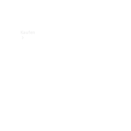
Kaufen
Neuwagenbestand
entdecken
Gebrauchtwagen
finden
Aktionen
Fleet &
Corporate