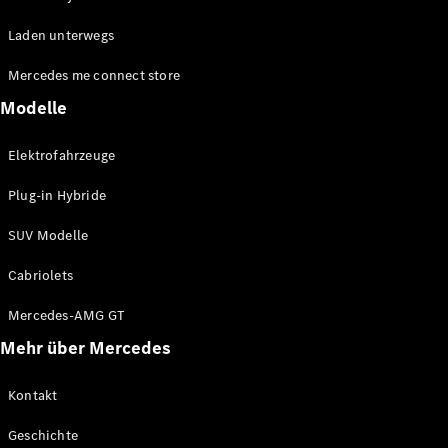
EQE
Elektrisch
Laden unterwegs
SUV
EQS
Elektrisch
Mercedes me connect store
SUV
Mercedes-
Modelle
Maybach
Elektrisch
EQS SUV
Elektrofahrzeuge
GLA
GLA
Neu
Plug-in Hybride
GLA
Neu
Elektrisch
GLB
Elektrisch
SUV Modelle
GLB
GLC
Elektrisch
Cabriolets
GLC
GLC Coupé
Mercedes-AMG GT
GLE
Mehr über Mercedes
GLE
Neu
GLE Coupé
GLE
Kontakt
Neu
Coupé
Geschichte
GLS