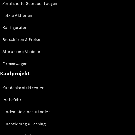
Plug-in-Hybrid Modelle
Zertifizierte Gebrauchtwagen
Letzte Aktionen
Limousine
Konfigurator
Broschüren & Preise
Alle unsere Modelle
Alle
Firmenwagen
Limousinen
Kaufprojekt
CLA
Elektrisch
CLA
Kundenkontaktcenter
C-Klasse
Limousine
Probefahrt
C-Klasse
Elektrisch
Limousine
Finden Sie einen Händler
EQE
Elektrisch
Limousine
Finanzierung & Leasing
EQS
Elektrisch
Limousine