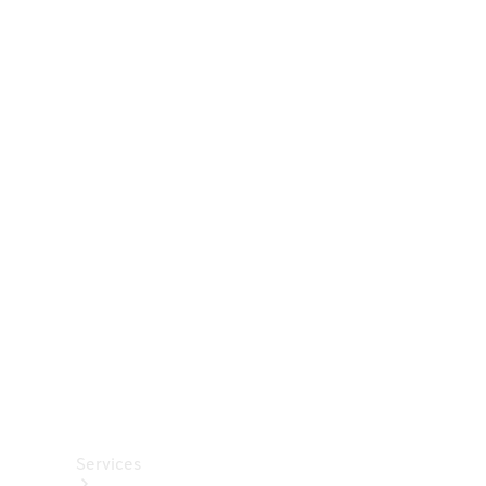
Räder &
Reifen
Zubehör
Mercedes-
Benz
Collection
Autopflege
Services