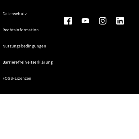
Alle T-
Datenschutz
Modelle
CLA
Shooting
Rechtsinformation
Elektrisch
Brake
CLA
Nutzungsbedingungen
Shooting
Brake
Barrierefreiheitserklärung
C-Klasse T-
Modell
C-Klasse T-
FOSS-Lizenzen
Modell All-
Terrain
E-Klasse T-
Modell
E-Klasse T-
Modell All-
Terrain
Konfigurator