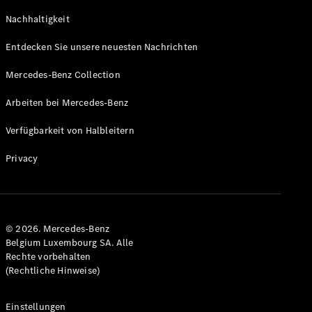
GLS
Neu
Nachhaltigkeit
Mercedes-
Maybach
Entdecken Sie unsere neuesten Nachrichten
GLS SUV
Mercedes-
Mercedes-Benz Collection
Maybach
Neu
GLS SUV
Arbeiten bei Mercedes-Benz
G-Klasse
Elektrisch
Geländewagen
Verfügbarkeit von Halbleitern
G-Klasse
Geländewagen
Privacy
Konfigurator
Mercedes-
Benz Store
© 2026. Mercedes-Benz
T-Modell
Belgium Luxembourg SA. Alle
Rechte vorbehalten
(Rechtliche Hinweise)
Einstellungen