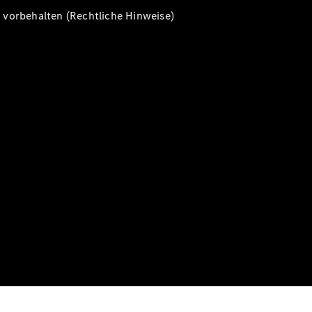
vorbehalten (Rechtliche Hinweise)
Alle T-
Modelle
CLA
Shooting
Elektrisch
Brake
CLA
Shooting
Brake
C-Klasse T-
Modell
C-Klasse T-
Modell All-
Terrain
E-Klasse T-
Modell
E-Klasse T-
Modell All-
Terrain
Konfigurator