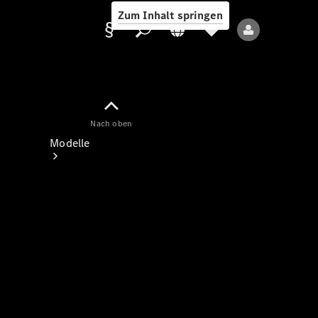
Zum Inhalt springen
Nach oben
Anbieter/Datenschutz
Modelle
Alle Modelle
Neue Modelle
Elektromodelle