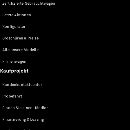
Plug-in-Hybrid Modelle
Zertifizierte Gebrauchtwagen
Letzte Aktionen
Limousine
Konfigurator
Broschüren & Preise
Alle unsere Modelle
Alle
Firmenwagen
Limousinen
Kaufprojekt
CLA
Elektrisch
CLA
Kundenkontaktcenter
C-Klasse
Limousine
Probefahrt
C-Klasse
Elektrisch
Limousine
Finden Sie einen Händler
EQE
Elektrisch
Limousine
Finanzierung & Leasing
EQS
Elektrisch
Limousine