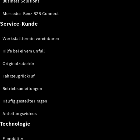
Business Solutions
E-Klasse
Limousine
Mercedes-Benz B2B Connect
S-Klasse
Service-Kunde
S-Klasse
Lang
Mercedes-
Werkstatttermin vereinbaren
Maybach S-
Klasse
Hilfe bei einem Unfall
Originalzubehör
Konfigurator
Mercedes-
Fahrzeugrückruf
Benz Store
SUV
Betriebsanleitungen
Häufig gestellte Fragen
Anleitungsvideos
Technologie
Alle SUVs
EQA
E-mobility
Elektrisch