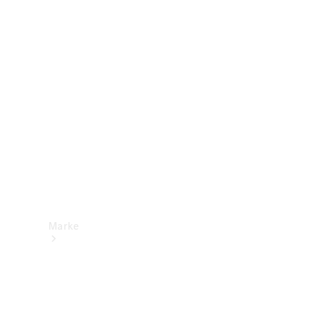
Mercedes-
Benz Apps
Betriebsanleitungen
Support &
Kontakt
Marke