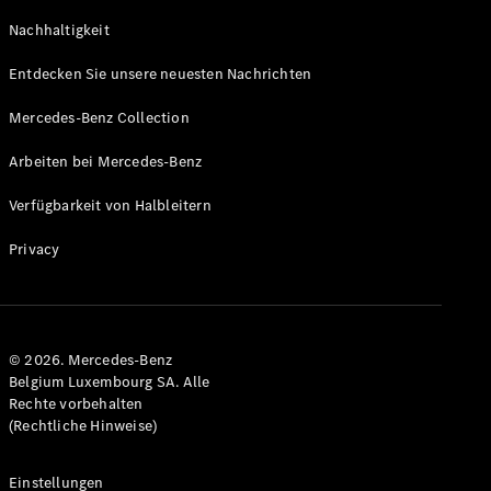
GLS
Neu
Nachhaltigkeit
Mercedes-
Maybach
Entdecken Sie unsere neuesten Nachrichten
GLS SUV
Mercedes-
Mercedes-Benz Collection
Maybach
Neu
GLS SUV
Arbeiten bei Mercedes-Benz
G-Klasse
Elektrisch
Geländewagen
Verfügbarkeit von Halbleitern
G-Klasse
Geländewagen
Privacy
Konfigurator
Mercedes-
Benz Store
© 2026. Mercedes-Benz
T-Modell
Belgium Luxembourg SA. Alle
Rechte vorbehalten
(Rechtliche Hinweise)
Einstellungen