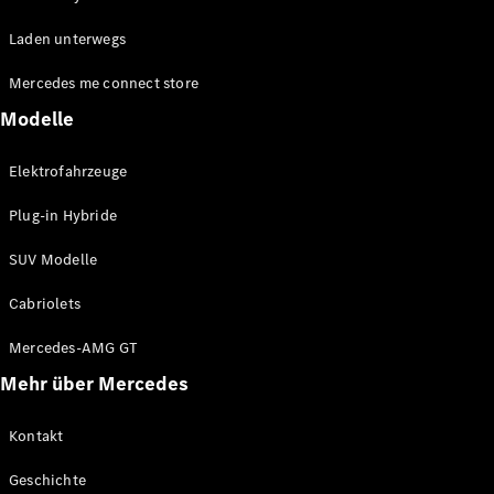
EQE
Elektrisch
Laden unterwegs
SUV
EQS
Elektrisch
Mercedes me connect store
SUV
Mercedes-
Modelle
Maybach
Elektrisch
EQS SUV
Elektrofahrzeuge
GLA
GLA
Neu
Plug-in Hybride
GLA
Neu
Elektrisch
GLB
Elektrisch
SUV Modelle
GLB
GLC
Elektrisch
Cabriolets
GLC
GLC Coupé
Mercedes-AMG GT
GLE
Mehr über Mercedes
GLE
Neu
GLE Coupé
GLE
Kontakt
Neu
Coupé
Geschichte
GLS