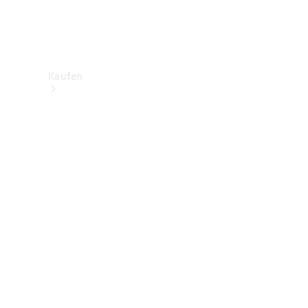
Kaufen
Neuwagenbestand
entdecken
Gebrauchtwagen
finden
Aktionen
Fleet &
Corporate