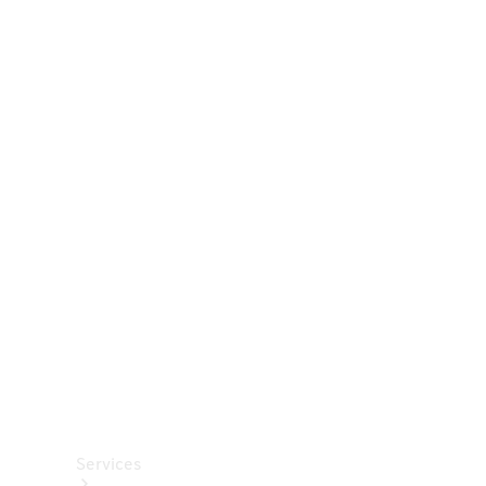
Räder &
Reifen
Zubehör
Mercedes-
Benz
Collection
Autopflege
Services