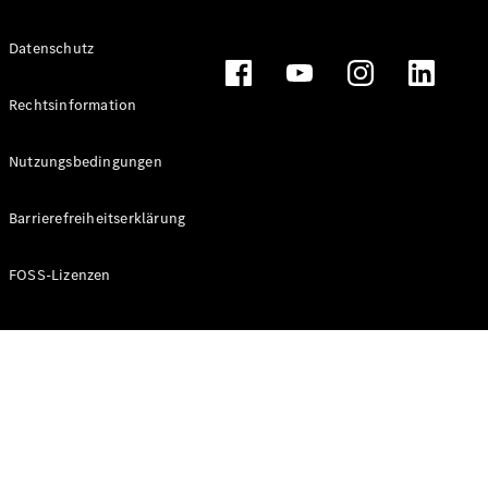
Alle T-
Datenschutz
Modelle
CLA
Shooting
Rechtsinformation
Elektrisch
Brake
CLA
Nutzungsbedingungen
Shooting
Brake
Barrierefreiheitserklärung
C-Klasse T-
Modell
C-Klasse T-
FOSS-Lizenzen
Modell All-
Terrain
E-Klasse T-
Modell
E-Klasse T-
Modell All-
Terrain
Konfigurator