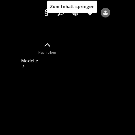
Zum Inhalt springen
Nach oben
Anbieter/Datenschutz
Modelle
Alle Modelle
Neue Modelle
Elektromodelle