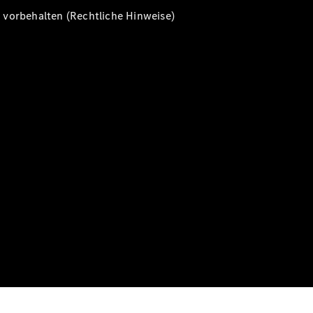
vorbehalten (Rechtliche Hinweise)
Alle T-
Modelle
CLA
Shooting
Elektrisch
Brake
CLA
Shooting
Brake
C-Klasse T-
Modell
C-Klasse T-
Modell All-
Terrain
E-Klasse T-
Modell
E-Klasse T-
Modell All-
Terrain
Konfigurator