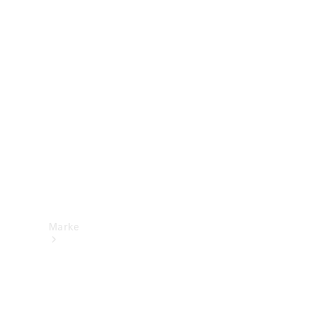
Mercedes-
Benz Apps
Betriebsanleitungen
Support &
Kontakt
Marke