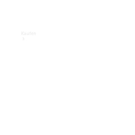
Kaufen
Neuwagenbestand
entdecken
Gebrauchtwagen
finden
Aktionen
Fleet &
Corporate