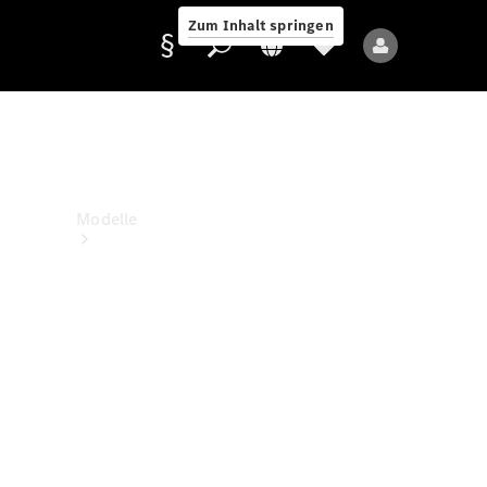
Zum Inhalt springen
Anbieter/Datenschutz
Modelle
Alle Modelle
Neue Modelle
Elektromodelle