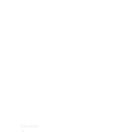
Räder &
Reifen
Zubehör
Mercedes-
Benz
Collection
Autopflege
Services