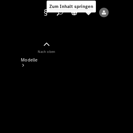
Zum Inhalt springen
Nach oben
Anbieter/Datenschutz
Modelle
Alle Modelle
Neue Modelle
Elektromodelle