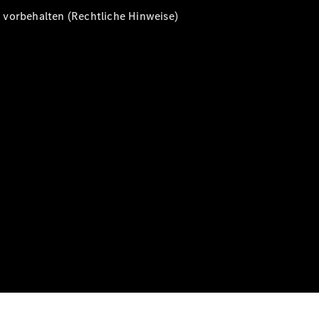
vorbehalten (Rechtliche Hinweise)
Alle T-
Modelle
CLA
Shooting
Elektrisch
Brake
CLA
Shooting
Brake
C-Klasse T-
Modell
C-Klasse T-
Modell All-
Terrain
E-Klasse T-
Modell
E-Klasse T-
Modell All-
Terrain
Konfigurator