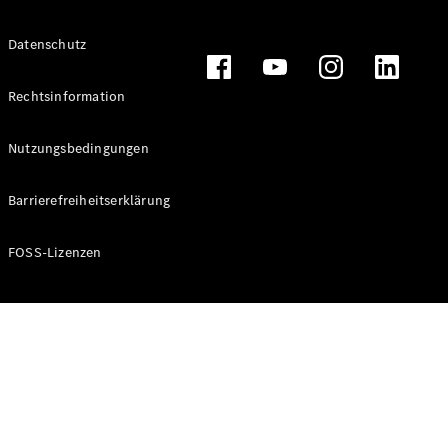
Alle T-
Datenschutz
Modelle
CLA
Shooting
Rechtsinformation
Elektrisch
Brake
CLA
Nutzungsbedingungen
Shooting
Brake
Barrierefreiheitserklärung
C-Klasse T-
Modell
C-Klasse T-
FOSS-Lizenzen
Modell All-
Terrain
E-Klasse T-
Modell
E-Klasse T-
Modell All-
Terrain
Konfigurator