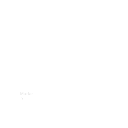
Mercedes-
Benz Apps
Betriebsanleitungen
Support &
Kontakt
Marke