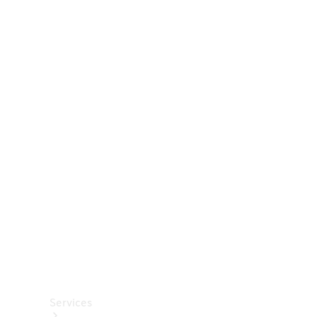
Räder &
Reifen
Zubehör
Mercedes-
Benz
Collection
Autopflege
Services