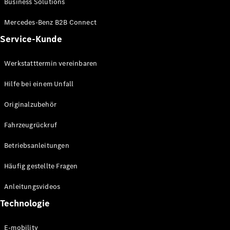
Business Solutions
E-Klasse
Limousine
Mercedes-Benz B2B Connect
S-Klasse
Service-Kunde
S-Klasse
Lang
Mercedes-
Werkstatttermin vereinbaren
Maybach S-
Klasse
Hilfe bei einem Unfall
Originalzubehör
Konfigurator
Mercedes-
Fahrzeugrückruf
Benz Store
SUV
Betriebsanleitungen
Häufig gestellte Fragen
Anleitungsvideos
Technologie
Alle SUVs
EQA
E-mobility
Elektrisch