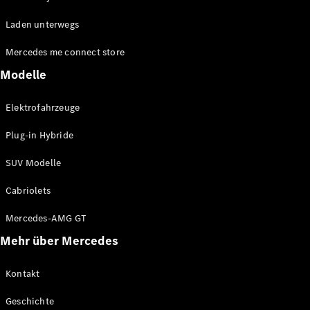
EQE
Elektrisch
Laden unterwegs
SUV
EQS
Elektrisch
Mercedes me connect store
SUV
Mercedes-
Modelle
Maybach
Elektrisch
EQS SUV
Elektrofahrzeuge
GLA
GLA
Neu
Plug-in Hybride
GLA
Neu
Elektrisch
GLB
Elektrisch
SUV Modelle
GLB
GLC
Elektrisch
Cabriolets
GLC
GLC Coupé
Mercedes-AMG GT
GLE
Mehr über Mercedes
GLE
Neu
GLE Coupé
GLE
Kontakt
Neu
Coupé
Geschichte
GLS