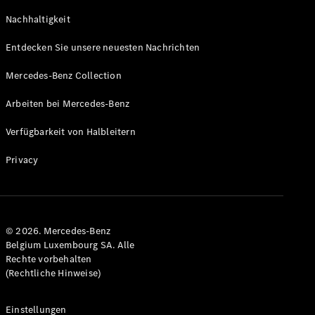
GLS
Neu
Nachhaltigkeit
Mercedes-
Maybach
Entdecken Sie unsere neuesten Nachrichten
GLS SUV
Mercedes-
Mercedes-Benz Collection
Maybach
Neu
GLS SUV
Arbeiten bei Mercedes-Benz
G-Klasse
Elektrisch
Geländewagen
Verfügbarkeit von Halbleitern
G-Klasse
Geländewagen
Privacy
Konfigurator
Mercedes-
Benz Store
© 2026. Mercedes-Benz
T-Modell
Belgium Luxembourg SA. Alle
Rechte vorbehalten
(Rechtliche Hinweise)
Einstellungen