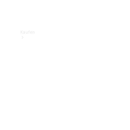
Kaufen
Neuwagenbestand
entdecken
Gebrauchtwagen
finden
Aktionen
Fleet &
Corporate