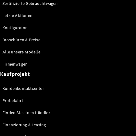
Plug-in-Hybrid Modelle
Zertifizierte Gebrauchtwagen
Letzte Aktionen
Limousine
Konfigurator
Broschüren & Preise
Alle unsere Modelle
Alle
Firmenwagen
Limousinen
Kaufprojekt
CLA
Elektrisch
CLA
Kundenkontaktcenter
C-Klasse
Limousine
Probefahrt
C-Klasse
Elektrisch
Limousine
Finden Sie einen Händler
EQE
Elektrisch
Limousine
Finanzierung & Leasing
EQS
Elektrisch
Limousine