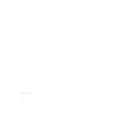
Mercedes-
Benz Apps
Betriebsanleitungen
Support &
Kontakt
Marke