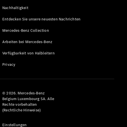
GLS
Neu
Nachhaltigkeit
Mercedes-
Maybach
Entdecken Sie unsere neuesten Nachrichten
GLS SUV
Mercedes-
Mercedes-Benz Collection
Maybach
Neu
GLS SUV
Arbeiten bei Mercedes-Benz
G-Klasse
Elektrisch
Geländewagen
Verfügbarkeit von Halbleitern
G-Klasse
Geländewagen
Privacy
Konfigurator
Mercedes-
Benz Store
© 2026. Mercedes-Benz
T-Modell
Belgium Luxembourg SA. Alle
Rechte vorbehalten
(Rechtliche Hinweise)
Einstellungen