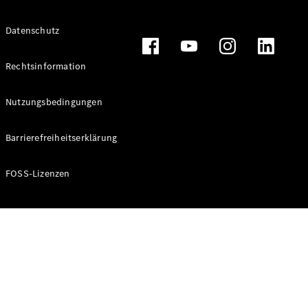
Alle T-
Datenschutz
Modelle
CLA
Shooting
Rechtsinformation
Elektrisch
Brake
CLA
Nutzungsbedingungen
Shooting
Brake
Barrierefreiheitserklärung
C-Klasse T-
Modell
C-Klasse T-
FOSS-Lizenzen
Modell All-
Terrain
E-Klasse T-
Modell
E-Klasse T-
Modell All-
Terrain
Konfigurator