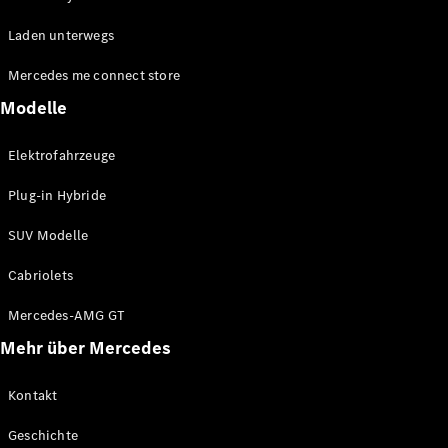
EQE
Elektrisch
Laden unterwegs
SUV
EQS
Elektrisch
Mercedes me connect store
SUV
Mercedes-
Modelle
Maybach
Elektrisch
EQS SUV
Elektrofahrzeuge
GLA
GLA
Neu
Plug-in Hybride
GLA
Neu
Elektrisch
GLB
Elektrisch
SUV Modelle
GLB
GLC
Elektrisch
Cabriolets
GLC
GLC Coupé
Mercedes-AMG GT
GLE
Mehr über Mercedes
GLE
Neu
GLE Coupé
GLE
Kontakt
Neu
Coupé
Geschichte
GLS