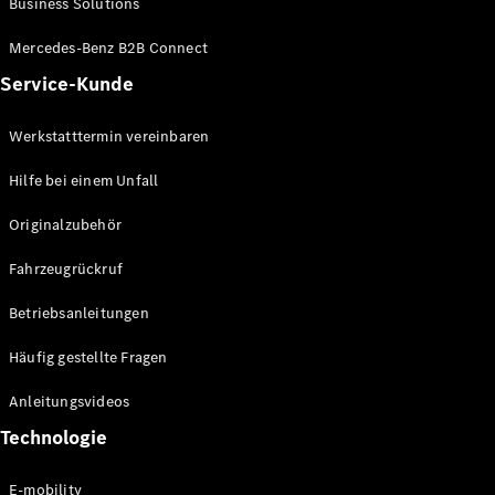
Business Solutions
E-Klasse
Limousine
Mercedes-Benz B2B Connect
S-Klasse
Service-Kunde
S-Klasse
Lang
Mercedes-
Werkstatttermin vereinbaren
Maybach S-
Klasse
Hilfe bei einem Unfall
Originalzubehör
Konfigurator
Mercedes-
Fahrzeugrückruf
Benz Store
SUV
Betriebsanleitungen
Häufig gestellte Fragen
Anleitungsvideos
Technologie
Alle SUVs
EQA
E-mobility
Elektrisch