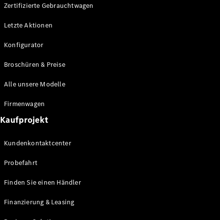
Plug-in-Hybrid Modelle
Zertifizierte Gebrauchtwagen
Letzte Aktionen
Limousine
Konfigurator
Broschüren & Preise
Alle unsere Modelle
Alle
Firmenwagen
Limousinen
Kaufprojekt
CLA
Elektrisch
CLA
Kundenkontaktcenter
C-Klasse
Limousine
Probefahrt
C-Klasse
Elektrisch
Limousine
Finden Sie einen Händler
EQE
Elektrisch
Limousine
Finanzierung & Leasing
EQS
Elektrisch
Limousine