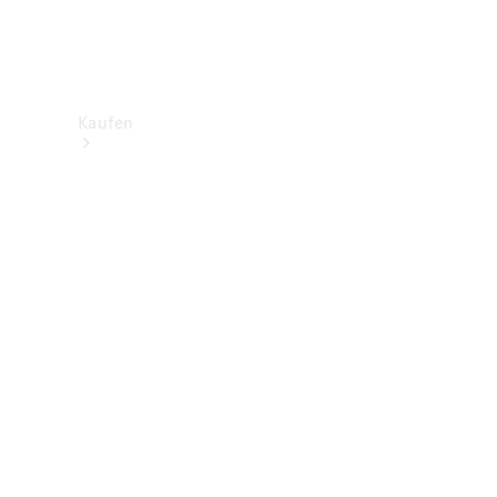
Kaufen
Neuwagenbestand
entdecken
Gebrauchtwagen
finden
Aktionen
Fleet &
Corporate