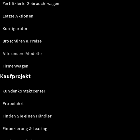
Plug-in-Hybrid Modelle
Zertifizierte Gebrauchtwagen
Letzte Aktionen
Limousine
Konfigurator
Broschüren & Preise
Alle unsere Modelle
Alle
Firmenwagen
Limousinen
Kaufprojekt
CLA
Elektrisch
CLA
Kundenkontaktcenter
C-Klasse
Limousine
Probefahrt
C-Klasse
Elektrisch
Limousine
Finden Sie einen Händler
EQE
Elektrisch
Limousine
Finanzierung & Leasing
EQS
Elektrisch
Limousine