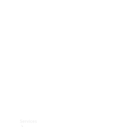
Räder &
Reifen
Zubehör
Mercedes-
Benz
Collection
Autopflege
Services