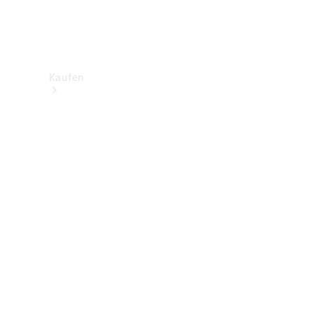
Kaufen
Neuwagenbestand
entdecken
Gebrauchtwagen
finden
Aktionen
Fleet &
Corporate