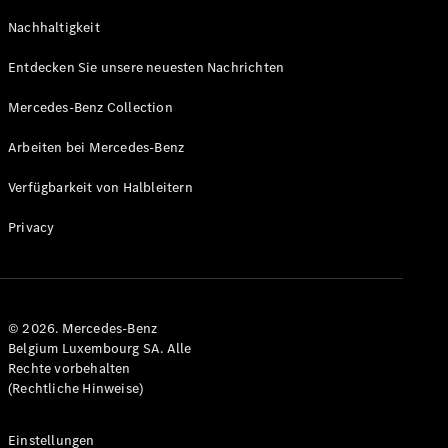
GLS
Neu
Nachhaltigkeit
Mercedes-
Maybach
Entdecken Sie unsere neuesten Nachrichten
GLS SUV
Mercedes-
Mercedes-Benz Collection
Maybach
Neu
GLS SUV
Arbeiten bei Mercedes-Benz
G-Klasse
Elektrisch
Geländewagen
Verfügbarkeit von Halbleitern
G-Klasse
Geländewagen
Privacy
Konfigurator
Mercedes-
Benz Store
© 2026. Mercedes-Benz
T-Modell
Belgium Luxembourg SA. Alle
Rechte vorbehalten
(Rechtliche Hinweise)
Einstellungen