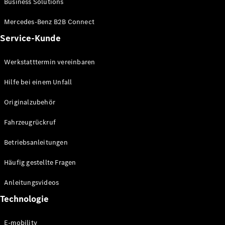
Business Solutions
E-Klasse
Limousine
Mercedes-Benz B2B Connect
S-Klasse
Service-Kunde
S-Klasse
Lang
Mercedes-
Werkstatttermin vereinbaren
Maybach S-
Klasse
Hilfe bei einem Unfall
Originalzubehör
Konfigurator
Mercedes-
Fahrzeugrückruf
Benz Store
SUV
Betriebsanleitungen
Häufig gestellte Fragen
Anleitungsvideos
Technologie
Alle SUVs
EQA
E-mobility
Elektrisch