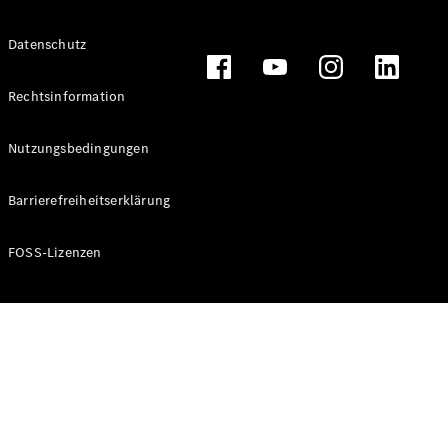
Alle T-
Datenschutz
Modelle
CLA
Shooting
Rechtsinformation
Elektrisch
Brake
CLA
Nutzungsbedingungen
Shooting
Brake
Barrierefreiheitserklärung
C-Klasse T-
Modell
C-Klasse T-
FOSS-Lizenzen
Modell All-
Terrain
E-Klasse T-
Modell
E-Klasse T-
Modell All-
Terrain
Konfigurator