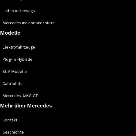
EQE
Elektrisch
Laden unterwegs
SUV
EQS
Elektrisch
Mercedes me connect store
SUV
Mercedes-
Modelle
Maybach
Elektrisch
EQS SUV
Elektrofahrzeuge
GLA
GLA
Neu
Plug-in Hybride
GLA
Neu
Elektrisch
GLB
Elektrisch
SUV Modelle
GLB
GLC
Elektrisch
Cabriolets
GLC
GLC Coupé
Mercedes-AMG GT
GLE
Mehr über Mercedes
GLE
Neu
GLE Coupé
GLE
Kontakt
Neu
Coupé
Geschichte
GLS