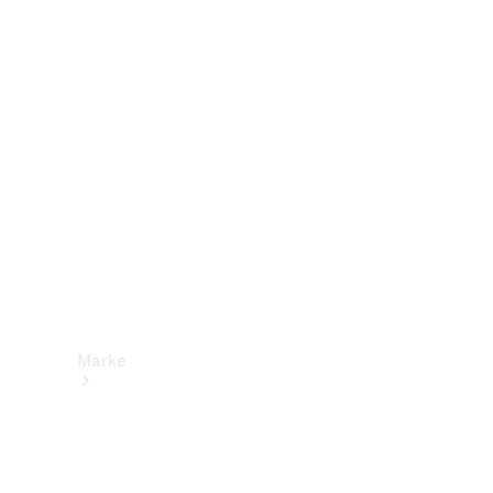
Mercedes-
Benz Apps
Betriebsanleitungen
Support &
Kontakt
Marke