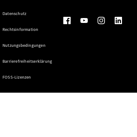
Alle T-
Datenschutz
Modelle
CLA
Shooting
Rechtsinformation
Elektrisch
Brake
CLA
Nutzungsbedingungen
Shooting
Brake
Barrierefreiheitserklärung
C-Klasse T-
Modell
C-Klasse T-
FOSS-Lizenzen
Modell All-
Terrain
E-Klasse T-
Modell
E-Klasse T-
Modell All-
Terrain
Konfigurator