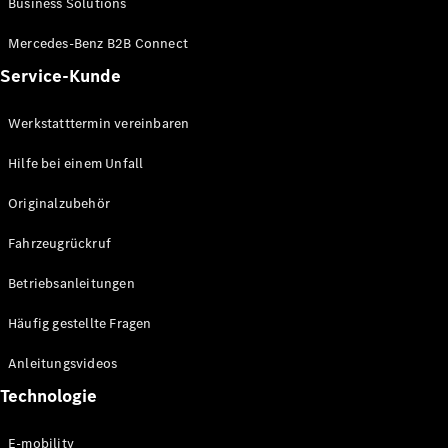
Business Solutions
E-Klasse
Limousine
Mercedes-Benz B2B Connect
S-Klasse
Service-Kunde
S-Klasse
Lang
Mercedes-
Werkstatttermin vereinbaren
Maybach S-
Klasse
Hilfe bei einem Unfall
Originalzubehör
Konfigurator
Mercedes-
Fahrzeugrückruf
Benz Store
SUV
Betriebsanleitungen
Häufig gestellte Fragen
Anleitungsvideos
Technologie
Alle SUVs
EQA
E-mobility
Elektrisch