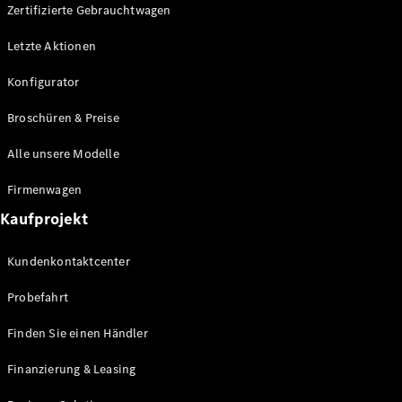
Plug-in-Hybrid Modelle
Zertifizierte Gebrauchtwagen
Letzte Aktionen
Limousine
Konfigurator
Broschüren & Preise
Alle unsere Modelle
Alle
Firmenwagen
Limousinen
Kaufprojekt
CLA
Elektrisch
CLA
Kundenkontaktcenter
C-Klasse
Limousine
Probefahrt
C-Klasse
Elektrisch
Limousine
Finden Sie einen Händler
EQE
Elektrisch
Limousine
Finanzierung & Leasing
EQS
Elektrisch
Limousine