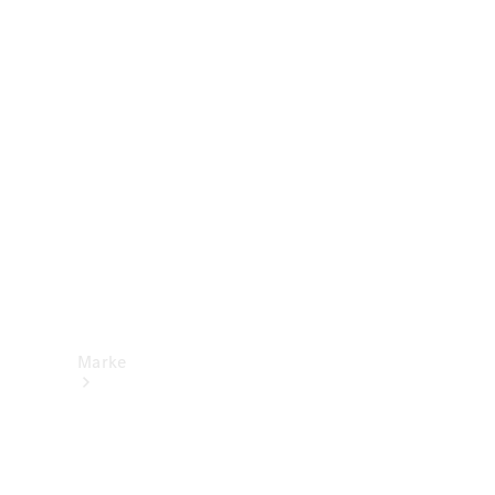
Mercedes-
Benz Apps
Betriebsanleitungen
Support &
Kontakt
Marke