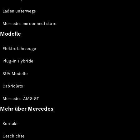
EQE
Elektrisch
Laden unterwegs
SUV
EQS
Elektrisch
Mercedes me connect store
SUV
Mercedes-
Modelle
Maybach
Elektrisch
EQS SUV
Elektrofahrzeuge
GLA
GLA
Neu
Plug-in Hybride
GLA
Neu
Elektrisch
GLB
Elektrisch
SUV Modelle
GLB
GLC
Elektrisch
Cabriolets
GLC
GLC Coupé
Mercedes-AMG GT
GLE
Mehr über Mercedes
GLE
Neu
GLE Coupé
GLE
Kontakt
Neu
Coupé
Geschichte
GLS