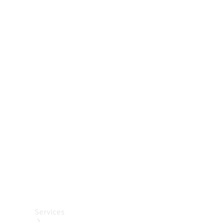
Räder &
Reifen
Zubehör
Mercedes-
Benz
Collection
Autopflege
Services