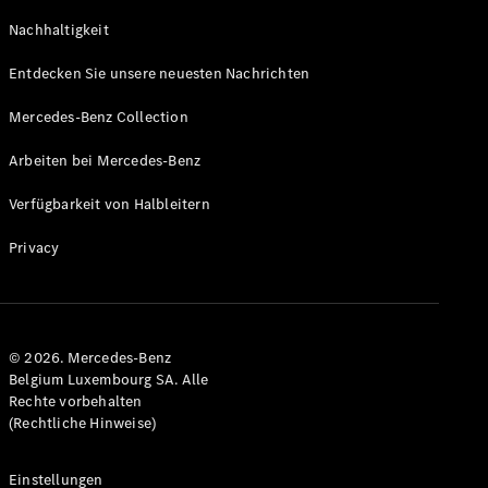
GLS
Neu
Nachhaltigkeit
Mercedes-
Maybach
Entdecken Sie unsere neuesten Nachrichten
GLS SUV
Mercedes-
Mercedes-Benz Collection
Maybach
Neu
GLS SUV
Arbeiten bei Mercedes-Benz
G-Klasse
Elektrisch
Geländewagen
Verfügbarkeit von Halbleitern
G-Klasse
Geländewagen
Privacy
Konfigurator
Mercedes-
Benz Store
© 2026. Mercedes-Benz
T-Modell
Belgium Luxembourg SA. Alle
Rechte vorbehalten
(Rechtliche Hinweise)
Einstellungen