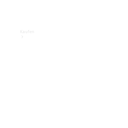
Kaufen
Neuwagenbestand
entdecken
Gebrauchtwagen
finden
Aktionen
Fleet &
Corporate