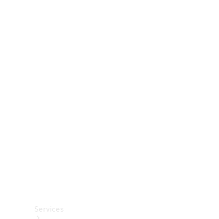
Räder &
Reifen
Zubehör
Mercedes-
Benz
Collection
Autopflege
Services