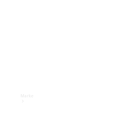
Mercedes-
Benz Apps
Betriebsanleitungen
Support &
Kontakt
Marke