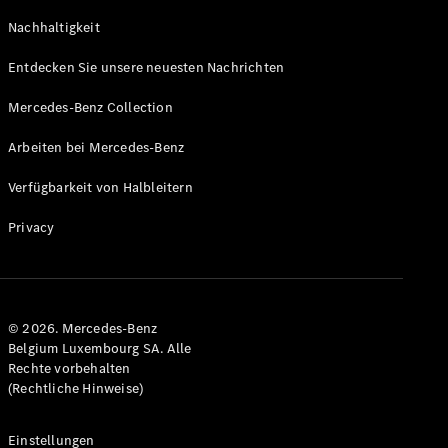
GLS
Neu
Nachhaltigkeit
Mercedes-
Maybach
Entdecken Sie unsere neuesten Nachrichten
GLS SUV
Mercedes-
Mercedes-Benz Collection
Maybach
Neu
GLS SUV
Arbeiten bei Mercedes-Benz
G-Klasse
Elektrisch
Geländewagen
Verfügbarkeit von Halbleitern
G-Klasse
Geländewagen
Privacy
Konfigurator
Mercedes-
Benz Store
© 2026. Mercedes-Benz
T-Modell
Belgium Luxembourg SA. Alle
Rechte vorbehalten
(Rechtliche Hinweise)
Einstellungen