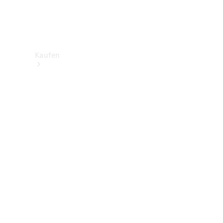
Kaufen
Neuwagenbestand
entdecken
Gebrauchtwagen
finden
Aktionen
Fleet &
Corporate