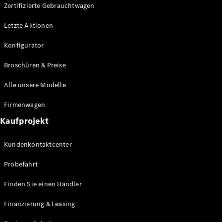
Plug-in-Hybrid Modelle
Zertifizierte Gebrauchtwagen
Letzte Aktionen
Limousine
Konfigurator
Broschüren & Preise
Alle unsere Modelle
Alle
Firmenwagen
Limousinen
Kaufprojekt
CLA
Elektrisch
CLA
Kundenkontaktcenter
C-Klasse
Limousine
Probefahrt
C-Klasse
Elektrisch
Limousine
Finden Sie einen Händler
EQE
Elektrisch
Limousine
Finanzierung & Leasing
EQS
Elektrisch
Limousine