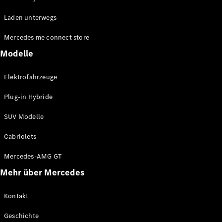
EQE
Elektrisch
Laden unterwegs
SUV
EQS
Elektrisch
Mercedes me connect store
SUV
Mercedes-
Modelle
Maybach
Elektrisch
EQS SUV
Elektrofahrzeuge
GLA
GLA
Neu
Plug-in Hybride
GLA
Neu
Elektrisch
GLB
Elektrisch
SUV Modelle
GLB
GLC
Elektrisch
Cabriolets
GLC
GLC Coupé
Mercedes-AMG GT
GLE
Mehr über Mercedes
GLE
Neu
GLE Coupé
GLE
Kontakt
Neu
Coupé
Geschichte
GLS