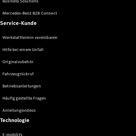
Business Solutions
E-Klasse
Limousine
Mercedes-Benz B2B Connect
S-Klasse
Service-Kunde
S-Klasse
Lang
Mercedes-
Werkstatttermin vereinbaren
Maybach S-
Klasse
Hilfe bei einem Unfall
Originalzubehör
Konfigurator
Mercedes-
Fahrzeugrückruf
Benz Store
SUV
Betriebsanleitungen
Häufig gestellte Fragen
Anleitungsvideos
Technologie
Alle SUVs
EQA
E-mobility
Elektrisch