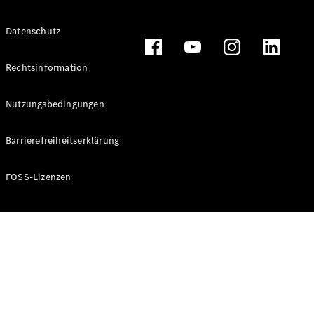
Alle T-
Datenschutz
Modelle
CLA
Shooting
Rechtsinformation
Elektrisch
Brake
CLA
Nutzungsbedingungen
Shooting
Brake
Barrierefreiheitserklärung
C-Klasse T-
Modell
C-Klasse T-
FOSS-Lizenzen
Modell All-
Terrain
E-Klasse T-
Modell
E-Klasse T-
Modell All-
Terrain
Konfigurator