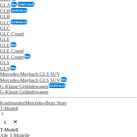
Neu
Elektrisch
GLA
Elektrisch
GLB
GLB
Elektrisch
GLC
GLC
GLC Coupé
GLE
Neu
GLE
GLE Coupé
Neu
GLE Coupe
GLS
Neu
GLS
Mercedes-Maybach GLS SUV
Neu
Mercedes-Maybach GLS SUV
Elektrisch
G-Klasse Geländewagen
G-Klasse Geländewagen
Konfigurator
Mercedes-Benz Store
T-Modell
T-Modell
Alle T-Modelle