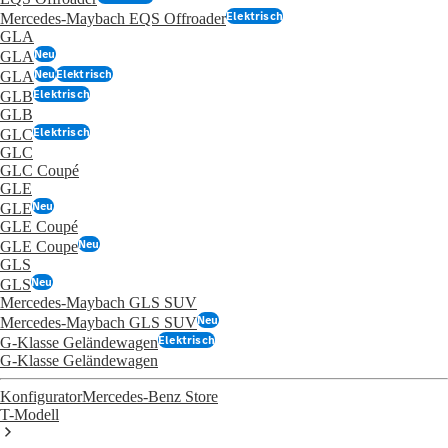
Elektrisch
Mercedes-Maybach EQS Offroader
GLA
Neu
GLA
Neu
Elektrisch
GLA
Elektrisch
GLB
GLB
Elektrisch
GLC
GLC
GLC Coupé
GLE
Neu
GLE
GLE Coupé
Neu
GLE Coupe
GLS
Neu
GLS
Mercedes-Maybach GLS SUV
Neu
Mercedes-Maybach GLS SUV
Elektrisch
G-Klasse Geländewagen
G-Klasse Geländewagen
Konfigurator
Mercedes-Benz Store
T-Modell