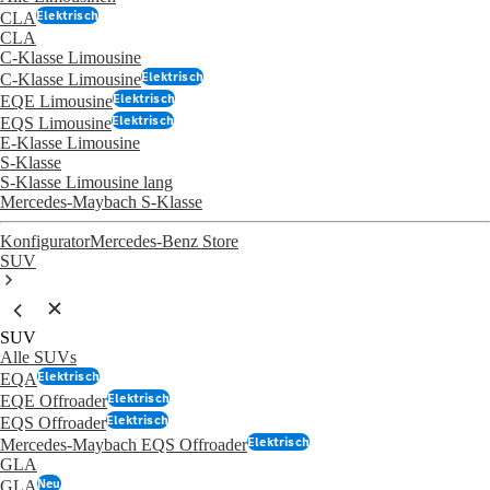
Elektrisch
CLA
CLA
C-Klasse Limousine
Elektrisch
C-Klasse Limousine
Elektrisch
EQE Limousine
Elektrisch
EQS Limousine
E-Klasse Limousine
S-Klasse
S-Klasse Limousine lang
Mercedes-Maybach S-Klasse
Konfigurator
Mercedes-Benz Store
SUV
SUV
Alle SUVs
Elektrisch
EQA
Elektrisch
EQE Offroader
Elektrisch
EQS Offroader
Elektrisch
Mercedes-Maybach EQS Offroader
GLA
Neu
GLA