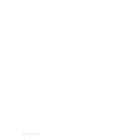
Räder &
Reifen
Zubehör
Mercedes-
Benz
Collection
Autopflege
Services