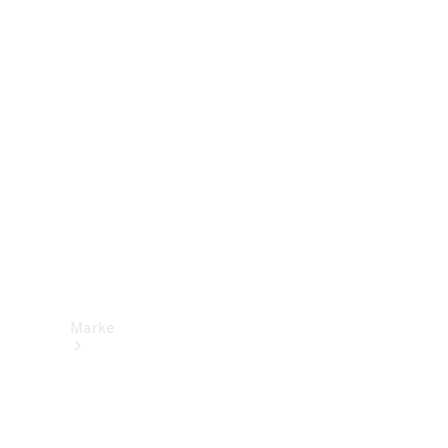
Mercedes-
Benz Apps
Betriebsanleitungen
Support &
Kontakt
Marke