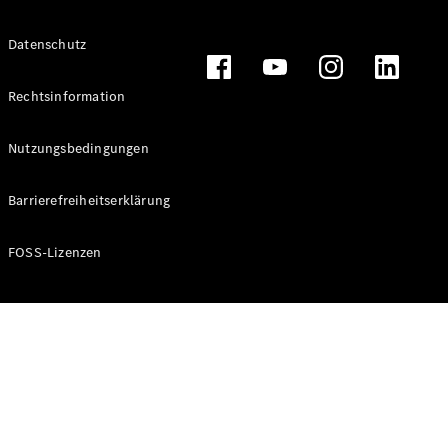
Alle T-
Datenschutz
Modelle
CLA
Shooting
Rechtsinformation
Elektrisch
Brake
CLA
Nutzungsbedingungen
Shooting
Brake
Barrierefreiheitserklärung
C-Klasse T-
Modell
C-Klasse T-
FOSS-Lizenzen
Modell All-
Terrain
E-Klasse T-
Modell
E-Klasse T-
Modell All-
Terrain
Konfigurator