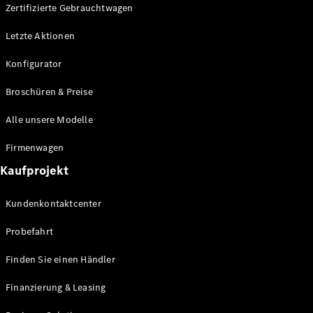
Plug-in-Hybrid Modelle
Zertifizierte Gebrauchtwagen
Letzte Aktionen
Limousine
Konfigurator
Broschüren & Preise
Alle unsere Modelle
Alle
Firmenwagen
Limousinen
Kaufprojekt
CLA
Elektrisch
CLA
Kundenkontaktcenter
C-Klasse
Limousine
Probefahrt
C-Klasse
Elektrisch
Limousine
Finden Sie einen Händler
EQE
Elektrisch
Limousine
Finanzierung & Leasing
EQS
Elektrisch
Limousine