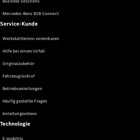
Business Solutions
E-Klasse
Limousine
Mercedes-Benz B2B Connect
S-Klasse
Service-Kunde
S-Klasse
Lang
Mercedes-
Werkstatttermin vereinbaren
Maybach S-
Klasse
Hilfe bei einem Unfall
Originalzubehör
Konfigurator
Mercedes-
Fahrzeugrückruf
Benz Store
SUV
Betriebsanleitungen
Häufig gestellte Fragen
Anleitungsvideos
Technologie
Alle SUVs
EQA
E-mobility
Elektrisch