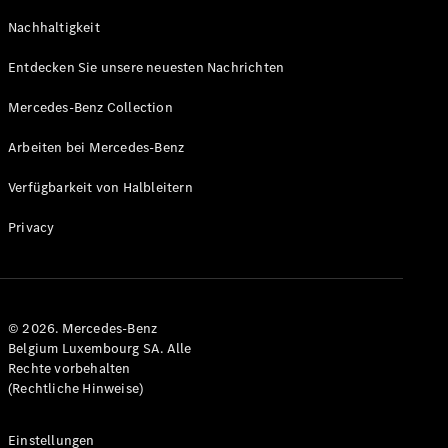
GLS
Neu
Nachhaltigkeit
Mercedes-
Maybach
Entdecken Sie unsere neuesten Nachrichten
GLS SUV
Mercedes-
Mercedes-Benz Collection
Maybach
Neu
GLS SUV
Arbeiten bei Mercedes-Benz
G-Klasse
Elektrisch
Geländewagen
Verfügbarkeit von Halbleitern
G-Klasse
Geländewagen
Privacy
Konfigurator
Mercedes-
Benz Store
© 2026. Mercedes-Benz
T-Modell
Belgium Luxembourg SA. Alle
Rechte vorbehalten
(Rechtliche Hinweise)
Einstellungen