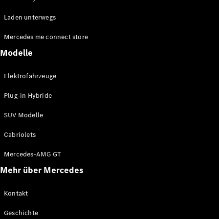
EQE
Elektrisch
Laden unterwegs
SUV
EQS
Elektrisch
Mercedes me connect store
SUV
Mercedes-
Modelle
Maybach
Elektrisch
EQS SUV
Elektrofahrzeuge
GLA
GLA
Neu
Plug-in Hybride
GLA
Neu
Elektrisch
GLB
Elektrisch
SUV Modelle
GLB
GLC
Elektrisch
Cabriolets
GLC
GLC Coupé
Mercedes-AMG GT
GLE
Mehr über Mercedes
GLE
Neu
GLE Coupé
GLE
Kontakt
Neu
Coupé
Geschichte
GLS