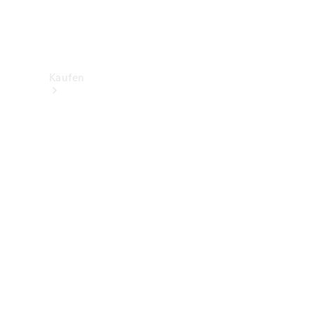
Kaufen
Neuwagenbestand
entdecken
Gebrauchtwagen
finden
Aktionen
Fleet &
Corporate