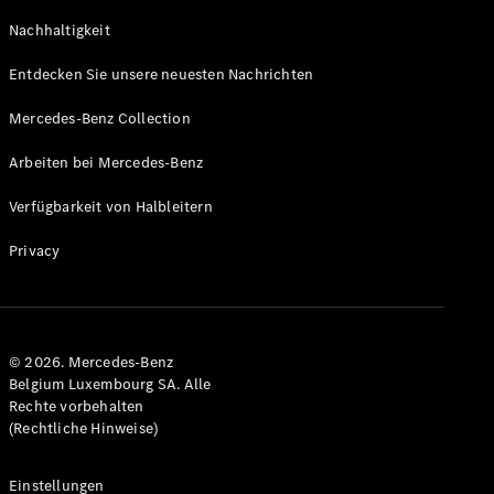
GLS
Neu
Nachhaltigkeit
Mercedes-
Maybach
Entdecken Sie unsere neuesten Nachrichten
GLS SUV
Mercedes-
Mercedes-Benz Collection
Maybach
Neu
GLS SUV
Arbeiten bei Mercedes-Benz
G-Klasse
Elektrisch
Geländewagen
Verfügbarkeit von Halbleitern
G-Klasse
Geländewagen
Privacy
Konfigurator
Mercedes-
Benz Store
© 2026. Mercedes-Benz
T-Modell
Belgium Luxembourg SA. Alle
Rechte vorbehalten
(Rechtliche Hinweise)
Einstellungen