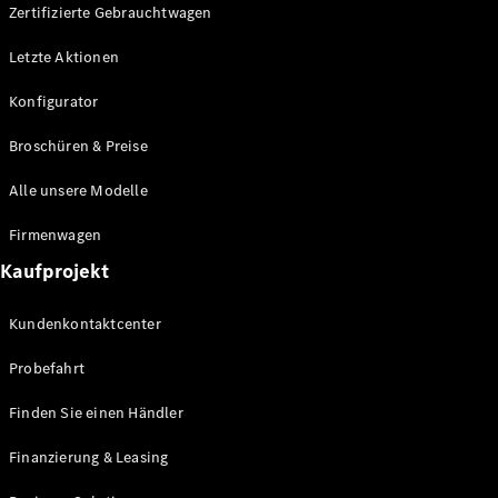
Plug-in-Hybrid Modelle
Zertifizierte Gebrauchtwagen
Letzte Aktionen
Limousine
Konfigurator
Broschüren & Preise
Alle unsere Modelle
Alle
Firmenwagen
Limousinen
Kaufprojekt
CLA
Elektrisch
CLA
Kundenkontaktcenter
C-Klasse
Limousine
Probefahrt
C-Klasse
Elektrisch
Limousine
Finden Sie einen Händler
EQE
Elektrisch
Limousine
Finanzierung & Leasing
EQS
Elektrisch
Limousine