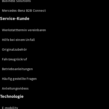
Business Solutions
E-Klasse
Limousine
Mercedes-Benz B2B Connect
S-Klasse
Service-Kunde
S-Klasse
Lang
Mercedes-
Werkstatttermin vereinbaren
Maybach S-
Klasse
Hilfe bei einem Unfall
Originalzubehör
Konfigurator
Mercedes-
Fahrzeugrückruf
Benz Store
SUV
Betriebsanleitungen
Häufig gestellte Fragen
Anleitungsvideos
Technologie
Alle SUVs
EQA
E-mobility
Elektrisch