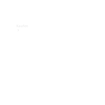
Kaufen
Neuwagenbestand
entdecken
Gebrauchtwagen
finden
Aktionen
Fleet &
Corporate