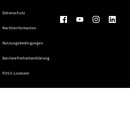
Alle T-
Datenschutz
Modelle
CLA
Shooting
Rechtsinformation
Elektrisch
Brake
CLA
Nutzungsbedingungen
Shooting
Brake
Barrierefreiheitserklärung
C-Klasse T-
Modell
C-Klasse T-
FOSS-Lizenzen
Modell All-
Terrain
E-Klasse T-
Modell
E-Klasse T-
Modell All-
Terrain
Konfigurator