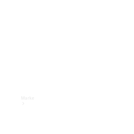
Mercedes-
Benz Apps
Betriebsanleitungen
Support &
Kontakt
Marke