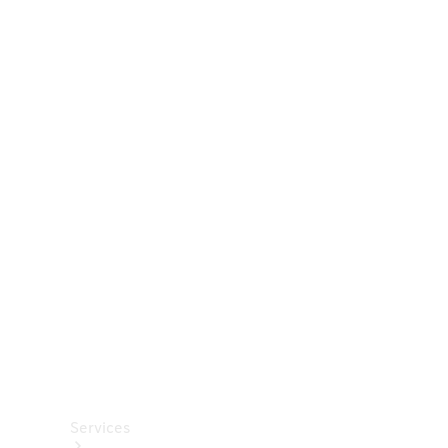
Räder &
Reifen
Zubehör
Mercedes-
Benz
Collection
Autopflege
Services