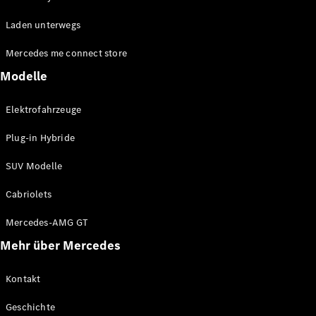
EQE
Elektrisch
Laden unterwegs
SUV
EQS
Elektrisch
Mercedes me connect store
SUV
Mercedes-
Modelle
Maybach
Elektrisch
EQS SUV
Elektrofahrzeuge
GLA
GLA
Neu
Plug-in Hybride
GLA
Neu
Elektrisch
GLB
Elektrisch
SUV Modelle
GLB
GLC
Elektrisch
Cabriolets
GLC
GLC Coupé
Mercedes-AMG GT
GLE
Mehr über Mercedes
GLE
Neu
GLE Coupé
GLE
Kontakt
Neu
Coupé
Geschichte
GLS