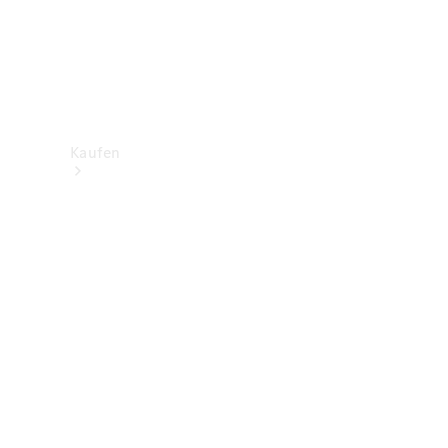
Kaufen
Neuwagenbestand
entdecken
Gebrauchtwagen
finden
Aktionen