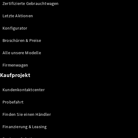
Plug-in-Hybrid Modelle
Zertifizierte Gebrauchtwagen
Letzte Aktionen
Limousine
Konfigurator
Broschüren & Preise
Alle unsere Modelle
Alle
Firmenwagen
Limousinen
Kaufprojekt
CLA
Elektrisch
CLA
Kundenkontaktcenter
C-Klasse
Limousine
Probefahrt
C-Klasse
Elektrisch
Limousine
Finden Sie einen Händler
EQE
Elektrisch
Limousine
Finanzierung & Leasing
EQS
Elektrisch
Limousine