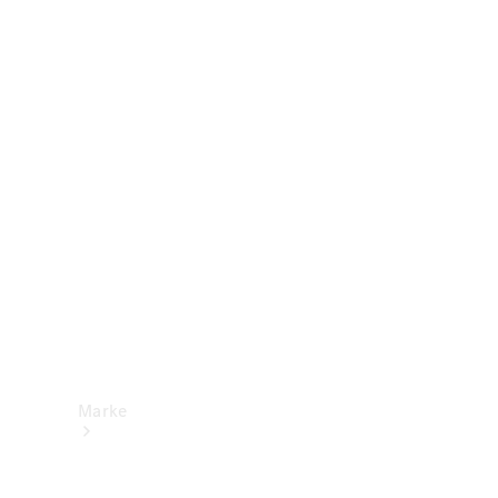
Mercedes-
Benz Apps
Betriebsanleitungen
Support &
Kontakt
Marke