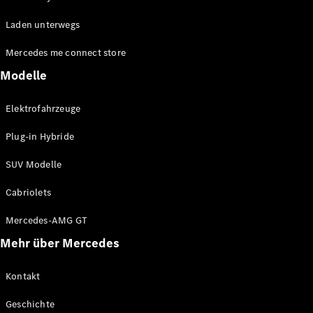
EQA
Elektrisch
Laden unterwegs
EQE
Elektrisch
Offroader
Mercedes me connect store
EQS
Elektrisch
Offroader
Modelle
Mercedes-
Maybach
Elektrisch
Elektrofahrzeuge
EQS
Offroader
Plug-in Hybride
GLA
GLA
Neu
SUV Modelle
GLA
Neu
Elektrisch
GLB
Elektrisch
Cabriolets
GLB
GLC
Elektrisch
Mercedes-AMG GT
GLC
Mehr über Mercedes
GLC Coupé
GLE
GLE
Kontakt
Neu
GLE Coupé
Geschichte
GLE
Neu