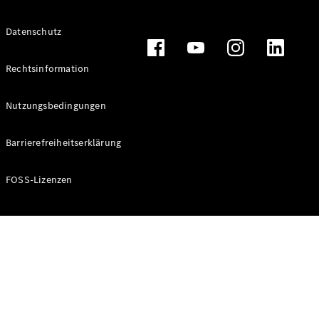
Datenschutz
Alle T-
Modelle
Rechtsinformation
CLA
Shooting
Elektrisch
Nutzungsbedingungen
Brake
CLA
Barrierefreiheitserklärung
Shooting
Brake
C-Klasse T-
FOSS-Lizenzen
Modell
C-Klasse T-
Modell All-
Terrain
E-Klasse T-
Modell
E-Klasse T-
Modell All-
Terrain