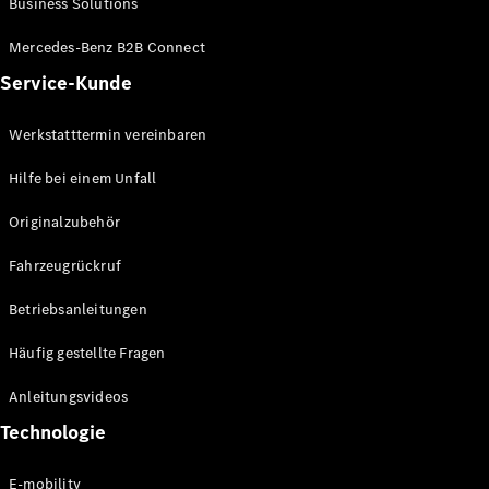
Business Solutions
E-Klasse
Limousine
Mercedes-Benz B2B Connect
S-Klasse
Service-Kunde
S-Klasse
Limousine
lang
Werkstatttermin vereinbaren
Mercedes-
Maybach S-
Hilfe bei einem Unfall
Klasse
Originalzubehör
Konfigurator
Fahrzeugrückruf
Mercedes-
Benz Store
Betriebsanleitungen
SUV
Häufig gestellte Fragen
Anleitungsvideos
Technologie
Alle SUVs
E-mobility