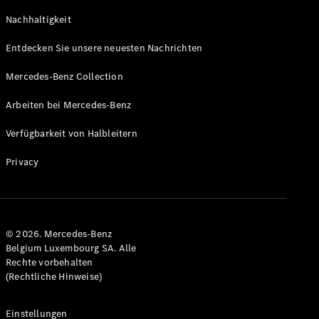
Coupe
Nachhaltigkeit
GLS
GLS
Neu
Entdecken Sie unsere neuesten Nachrichten
Mercedes-
Maybach
Mercedes-Benz Collection
GLS SUV
Mercedes-
Arbeiten bei Mercedes-Benz
Maybach
Neu
GLS SUV
Verfügbarkeit von Halbleitern
G-Klasse
Elektrisch
Geländewagen
Privacy
G-Klasse
Geländewagen
Konfigurator
© 2026. Mercedes-Benz
Mercedes-
Belgium Luxembourg SA. Alle
Benz Store
Rechte vorbehalten
T-Modell
(Rechtliche Hinweise)
Einstellungen